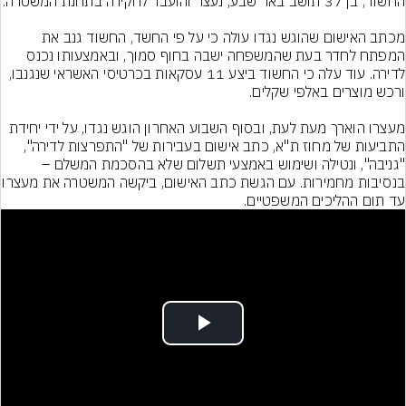
מכתב האישום שהוגש נגדו עולה כי על פי החשד, החשוד גנב את 
המפתח לחדר בעת שהמשפחה ישבה בחוף סמוך, ובאמצעותו נכנס 
לדירה. עוד עלה כי החשוד ביצע 11 עסקאות בכרטיסי האשראי שנגנבו, 
מעצרו הוארך מעת לעת, ובסוף השבוע האחרון הוגש נגדו, על ידי יחידת 
התביעות של מחוז ת"א, כתב אישום בעבירות של "התפרצות לדירה", 
"גניבה", ונטילה ושימוש באמצעי תשלום שלא בהסכמת המשלם – 
בנסיבות מחמירות. עם הגשת כתב האישו
עד תום ההליכים המשפטיים.
Play
Video