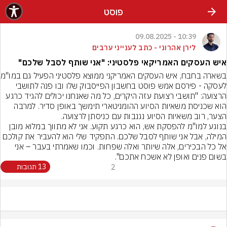
פוסט
10:39 - 09.08.2025
לירן אהרוני - כתב לענייני ערבים
איש העסקים האמריקאי פלסטיני: "אני שותף לסבל שלכם"
בשארה בחבח, איש
לעסקה - פירסם אמש פוסט בחשבון הפייסבוק שלו ובו פנה לתושבי 
הרצועה: "תושבי רצועת עזה היקרים, כל מה שאנחנו יכולים להגיד כרגע 
הוא שכניסת משאיות הסיוע ההומניטארי תימשך באופן סדיר. למרבה 
הצער, רוב משאיות הסיוע נגנבות עם כניסתן לרצועה.
בנוגע למו"מ להפסקת אש, הוא כרגע תקוע. אני לא מתווך במלוא מובן 
המילה, אבל אני שותף לסבל שלכם. התפקיד שלי הוא להעביר את קולכם 
אל כל הבכירים, אלה שיותר ואלה שפחות. וכמו שאמרתי בעבר – אני 
בשום פנים ואופן לא אשכח אתכם".
2
13 תגובות