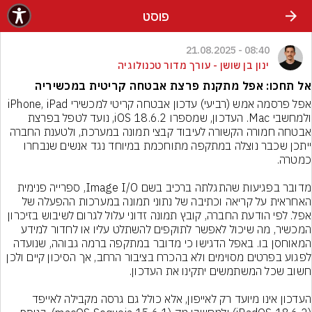
פוסט
08:40 - 21.08.2025
ינון בן שושן - עורך מדור טכנולוגיה
אל תחכו: אפל מתקנת פרצת אבטחה קריטית במכשיריה
אפל פרסמה אמש (רביעי) עדכון אבטחה קריטי למכשירי iPhone, iPad 
ולמחשבי Mac. העדכון, שמספרו iOS 18.6.2, נועד לטפל בפרצת 
אבטחה חמורה הקשורה לעיבוד קבצי תמונה במערכת, ולטענת החברה 
ייתכן שכבר נוצלה במתקפה מתוחכמת במיוחד נגד אנשים שנבחרו 
מדובר בפגיעות שהתגלתה ברכיב בשם Image I/O, ספרייה פנימית 
האחראית על קריאה וכתיבה של נתוני תמונה במערכות ההפעלה של 
אפל. לפי הודעת החברה, קובץ תמונה זדוני עלול לגרום לשיבוש בזיכרון 
המכשיר, מה שיכול לאפשר לתוקפים להשתלט עליו או לחדור למידע 
המאוחסן בו. באפל הדגישו כי מדובר במתקפה ברמה גבוהה, שנועדה 
לפגוע בפרטים מסוימים ולא בהכרח בציבור הרחב, אך הסיכון קיים ולכן 
העדכון אינו מיועד רק לאייפון, אלא כולל גם גרסה מקבילה לאייפד 