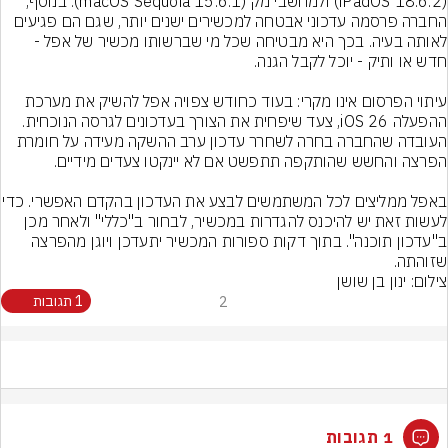
(iPadOS 18.6.2) ולמחשבי מק (macOS Sequoia 15.6.1). בנוסף, 
החברה פרסמה עדכוני אבטחה למכשירים ישנים יותר, שגם הם פגיעים 
לאותה בעיה. בכך היא מבטיחה שכל מי שברשותו מכשיר של אפל - 
עיתוי הפרסום אינו מקרי: בעוד כחודש צפויה אפל להשיק את מערכת 
ההפעלה iOS 26, צעד שיפחית את הצורך בעדכונים לגרסה הנוכחית. 
העובדה שהחברה בחרה לשחרר עדכון ערב ההשקה מעידה על חומרת 
באפל ממליצים לכל המשתמשים לבצע את 
לעשות זאת יש להיכנס להגדרות במכשיר, לבחור ב"כללי" ולאחר מכן 
ב"עדכון תוכנה". בתוך דקות ספורות המכשיר יתעדכן ויוגן מהפרצה 
שזוהתה.
צילום: ינון בן שושן
2
1 תגובות
1 תגובות