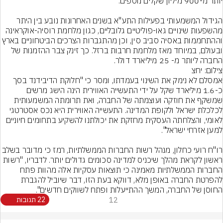
הגידול המשמעותי בפעילות התע"א בשנים האחרונות נובע בין היתר 
מהשפעות שינויים גאו-פוליטיים גלובליים, כגון מלחמת רוסיה-אוקראינה 
וההתחממות באסיה סביב סין, וכן מהתגברות הצרכים הביטחוניים 
ובעולם, במיוחד מאז מלחמת חרבות ברזל. כך זינק צבר ההזמנות של 
החברה ליותר מ- 25 מיליארד דולר.
צילום: יחצ
אמסלם לא נימק את השינוי בעמדתו, ומסר כי "חלוקת הדיבידנד בסך 
כ-1.6 מיליארד שקל על ידי התעשייה האווירית הינה הישג מרשים 
שמשקף את חוזקה ועוצמתה של החברה, ואת תרומתה המשמעותית 
לכלכלת ישראל ולקופת המדינה. התעשייה האווירית היא נכס אסטרטגי 
לאומי, והצלחתה העסקית מחזקת את יכולתנו להשקיע בתחומים חיוניים 
רו"ח רועי כחלון, מנהל רשות החברות הממשלתיות, רמז כי מד
ראשון לקראת מהלך שיכניס למדינה סכומים גדולים יותר. לדבריו, "רשות 
החברות הממשלתיות מאמינה כי תוצאות עסקיות אלה מהוות פתח 
להפרטת החברה באופן מלא, דווקא בעת הזו, דבר שיוביל להגברת 
החוסן של החברה, המשך ההתייעלות ופתח לשווקים חדשים".
12
22 תגובות