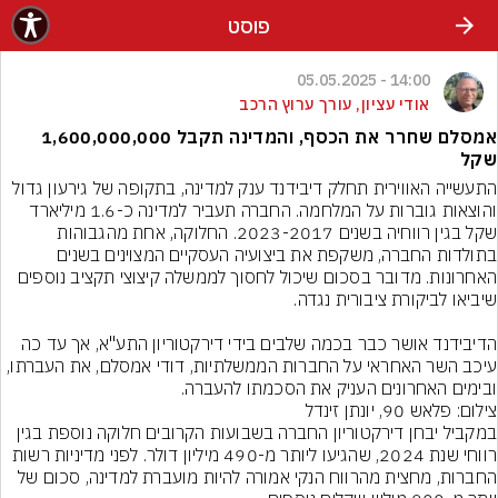
פוסט
14:00 - 05.05.2025
אודי עציון, עורך ערוץ הרכב
אמסלם שחרר את הכסף, והמדינה תקבל 1,600,000,000
שקל
התעשייה האווירית תחלק דיבידנד ענק למדינה, בתקופה של גירעון גדול 
והוצאות גוברות על המלחמה. החברה תעביר למדינה כ-1.6 מיליארד 
שקל בגין רווחיה בשנים 2023-2017. החלוקה, אחת מהגבוהות 
בתולדות החברה, משקפת את ביצועיה העסקיים המצוינים בשנים 
האחרונות. מדובר בסכום שיכול לחסוך לממשלה קיצוצי תקציב נוספים 
הדיבידנד אושר כבר בכמה שלבים בידי דירקטוריון התע"א, אך עד כה 
עיכב השר האחראי על החברות הממשלתיות, דודי אמסלם, את העברתו, 
ובימים האחרונים העניק את הסכמתו להעברה.
צילום: פלאש 90, יונתן זינדל
במקביל יבחן דירקטוריון החברה בשבועות הקרובים חלוקה נוספת בגין 
רווחי שנת 2024, שהגיעו ליותר מ-490 מיליון דולר. לפני מדיניות רשות 
החברות, מחצית מהרווח הנקי אמורה להיות מועברת למדינה, סכום של 