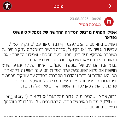
פוסט
06:20 - 23.08.2025
מערכת חמ״ל
אפילו הפתיח מרגש: הסדרה החדשה של נטפליקס פשוט
נפלאה
רפאל בוב-ווקסברג הציב לעצמו רף גבוה מאוד עם "בוג'ק הורסמן". 
עכשיו הוא שב עם "אז בקיצור", סדרה חדשה בנטפליקס על קורותיה של 
משפחה אמריקאית יהודית, ומפגין פעם נוספת - ואפילו מהר יותר - את 
הגאונות שלו. התוצאה מצחיקה, מרגשת ופשוט יפהפייה
גם אוהביה הגדולים של "בוג'ק הורסמן" בוודאי יודו שלוקח זמן עד שהיא 
חושפת את מלוא הפוטנציאל שלה. לפחות חצי עונה ראשונה. רק לאחר 
מכן היא הולכת ופורחת ובהדרגה מתבררת כסדרה עם עומקים מהממים 
ופני שטח מבריקים ומצחיקים. יצירת מופת של ממש, עד כדי כך 
ברור, אם כן, שהציפיות היו גבוהות לקראת "אז בקיצור" ("Long Story 
Short"), קומדיית האנימציה החדשה למבוגרים של יוצר "בוג'ק הורסמן", 