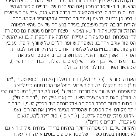
במקרה הזה לא צריך לחכות יותר מדי: כבר בסצנה החותמת את הפרק 
הראשון, בוב-ווקסברג מפגין את המיומנות שלו בבניית סיפור מעמיק 
ודמויות מורכבות. לכאורה לא קורה הרבה ברגע הזה, אבל אם האירועים 
שלפני כן גרמו לי להאמין שמדובר בסדרה על קורותיה של משפחה 
יהודית חביבה וקצת מעצבנת, בעיקר בניצוחה של אֵם שהיא לכאורה 
התגלמות קלישאת היידישע מאמא - סצנת הסיום משמשת גם כסטירת 
לחי מפכחת וגם כקצה חוט עלילתי המלבה את הסקרנות בנוגע להמשך.
הסיפור עוקב אחר בני משפחת שוופר, הֵלחם של שוורץ וקופר, ונע בין 
תקופות שונות בחייהם של שלושת האחים מימי הילדות ועד לבגרות. 
הפרק הראשון, לצורך העניין, מתרחש ברובו ב-2004, ומציג את 
בר-המצווה של הבן הצעיר יושי (מקס גרינפילד, "הבחורה החדשה"), 
האח הבכור אבי (כלומר Avi, בדיבובו של בן פלדמן, "סופרסטור", "מד 
מן") חוזר מהקולג' לטובת האירוע ומנצל את ההזדמנות כדי להציג 
למשפחתו לראשונה את חברתו הגויה ג'ן (אנג'ליק קברל, "במש
טובות"). האחות האמצעית היא שירה (אבי ג'ייקובסון, "ברוד סיטי"), 
שפחות בולטת בפרק הפתיחה אבל זורחת מיד בפרק השני, שמבהיר 
יותר מקודמו את הפסגות שהסדרה מגיעה אליהן. את ההורים, נעמי 
ואליוט, מגלמים ליסה אדלשטיין ("האוס") ופול רייזר ("משתגעים 
מאהבה", "דברים מוזרים").
היהדות של בני המשפחה רחוקה מלהיות בחירה יצירתית שולית. היא גם 
לא מוטחת בפנינו כשורה של סטריאוטיפים בוטים א-לה "רק לא זה". 