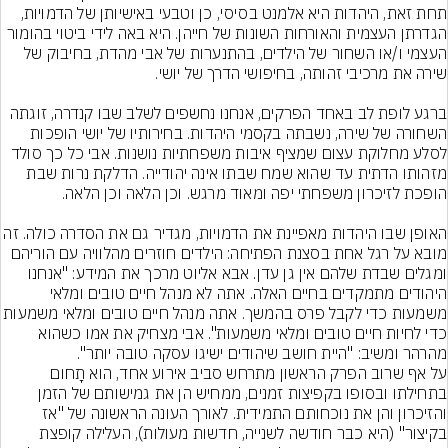
תחת זאת, היהדות היא אלמנט בסיסי, כן וטבעי באישיותן של הדמויות, 
הגדרתן העצמית והאורחות השונות של חייהן. היא באה לידי ביטוי בהומור 
העצמי ו/או השחור של הילדים, בהתנערות של אבי מהדת, בחיבוק של 
ברגע לופת לב באחד הפרקים, אנחנו נחשפים לשלב שבו קנדרה, זוגתה 
השחורה של שירה, נשבתה בקסמי היהדות. בחירותיו של יושי הופכות 
לסלע מחלוקת עצום שמציף איבות משפחתיות נושנות. אבי כל כך סולד 
מזהותו הדתית עד שהוא שמח שבתו אינה יהודייה. הדלקת נרות שבת 
האופן שבו היהדות מאפיינת את הדמויות, מגדיר גם את הסד
מובא על רגל אחת בסצנת הפתיחה: הילדים חוזרים מהלוויה עם הוריהם 
ומגלים שבדת שלהם אין גן עדן. אבא אליוט מרכך את המידע: "אנחנו 
היהודים מתמקדים בחיים האלה. אתה לא מנהל חיים טובים ומלאי 
משמעות כדי לקבל פרס בהמשך. אתה מנהל חיים טובים
כדי לחיות חיים טובים ומלאי משמעות". אבי מצחיק את אמו כשהוא 
מהרהר ומשיב: "היית חושב שיהודים ישיגו עסקה טובה יותר".
על אף שרוב הפרק הראשון מתרחש סביב אירוע אחד, הוא תָחום 
בתחילתו ובסופו בקפיצות זמנים, ממחיש הן את גמישותם של הזמן 
והזיכרון והן את נוכחותם התמידית. לאורך העונה הראשונה של "אז 
בקיצור" (היא כבר חודשה לשנייה, חדשות מעולות), העלילה קופצת 