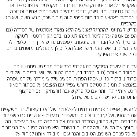
האקראי הלכאורה-מנותק שלפנינו ברבדים מקסימים או צובטי-לב או 
שניהם גם יחד. ומדי פעם, בנבכי דינמיקה משפחתית אמינה וסבוכה 
שנפרמת באמצעות בדיחות פנימיות והומור משכך, מגיע משהו שאוחז 
בקרביים.
נדרש קצת זמן להתרגל לאנימציה הלא-מאוד-אסתטית של הסדרה (גם 
הפעם אמונה עליה ליסה האנהוולט, כמו ב"בוג'ק הורסמן" ו"טוקה 
וברטי"), לא כל הבדיחות פוגעות, ולפעמים נדרש אורך רוח כלפי חלק 
מהדמויות, בראשן נעמי ויושי. אבל הכל וכולן מתעגלים ומופחים בחיים 
עד תום עשרת הפרקים התאהבתי בכל אחד מבני משפחת שוופר 
והסובבים אותם (טוב, מלבד דני, חברו הטוב של יושי, בדיבובו של דייב 
פרנקו). ברמה כזו שאפילו הפתיח, המציג שלל ציוני דרך של המשפחה 
באמצעות תמונות סטילס ודורש צפייה עם האצבע על כפתור הפאוז, 
ריגש אותי יותר ויותר עם כל פרק שעבר (והצחיק - עם הפרצוף 
למעשה, אפילו הפגמים תורמים לנפלאותה של "אז
את ההתניה של קרבה ביולוגית במשפחה גרעינית - אוהבים גם כשפחות 
מחבבים. רק שכמובן, הסדרה מכוננת את ההתניה הזו עבור עצמה, מה 
שהופך את ההישג שלה למרשים במיוחד. היא מציגה בפנינו את הגיבורים 
על כל פניהם השונים, הטובים והגרועים, ומובילה אותנו למחול על 