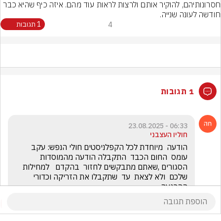
חסרונותיהם, להוקיר אותם ולרצות לראות עוד מהם. איזה כיף שהיא כבר 
חודשה לעונה שנייה.
4
1 תגובות
1 תגובות
06:33 - 23.08.2025
חוליו העצבני
הודעה  מיוחדת לכל הקפלניסטים חולי הנפש: עקב 
עומס  החום הכבד  התקבלה הודעה מהמוסדות 
הסגורים ,שאתם מתבקשים לחזור  בהקדם   למחילות 
שלכם  ולא לצאת  עד  שתקבלו את הזריקה וכדורי 
ההרגעה