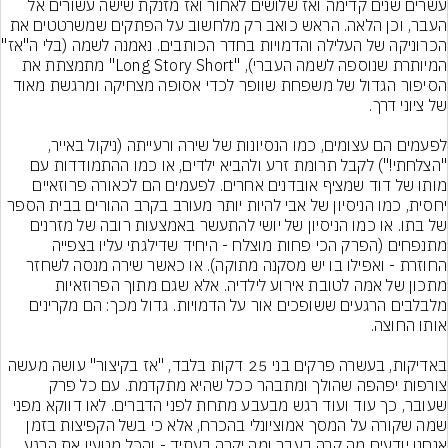
עשרים שנים קדימה ואז שלושים לאחור ואז מזנקת שישה עשורים אל 
העבר, וכן הלאה. הראש כואב רק מלחשוב על הפתקים שמשרטטים את 
הכרוניקה של העלילה והד
המיותרת שנוספה לשמה העברי), "Long Story Short" מתמצתת את 
הסיפור הגדול של משפחת שוופר לכדי אסופה מצחיקה ומרגשת מאוד 
לפעמים הם עצומים, כמו הנסיונות של שירה ורעייתה (ניקול באייר, 
"הצלחתי!") לקבל תרומת זרע ולהביא ילדים, או כמו ההתמודדות עם 
מותו של דוד שמציף אובדנים אחרים. לפעמים הם לכאורה פרוזאיים 
יחסית, כמו הניסיון של אבי להיות יותר מעורב בקרב ההורים בבית הספר 
של בתו. או כמו הניסיון של יושי להתעשר באמצעות רובה של מזרנים 
מתנפחים (הפרק הכי פחות מוצלח - היחיד שדילגתי עליו בצפייה 
החוזרת - ואפילו בו יש מסקנה מתוקה). או כאשר שירה מנסה לשחזר 
מתכון של אמה לטובת אירוע לילדיה. אלא שגם מתוך הפרוזאיות 
מלבלבים הרגעים ששופכים אור על הדמויות. גדול מכך: הם מקרינים 
באדיקות, בעשרה פרקים בני 25 דקות בלבד, "אז בקיצור" עושה מעשה 
צורפות יפהפה שהולך ומתבהר ככל שהיא מתקדמת. עם כל פרק 
שעובר, כך עוד ועוד רגש מבעבע מתחת לפני הדברים. לאו דווקא מפני 
שמה שקורה על המסך אמוציונלי בהכרח, אלא כי בשל הקפיצות בזמן 
אנחנו יודעים מה קרה בעבר ומה יקרה בעתיד - והכל מטעין את הרגע 