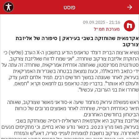
פוסט
21:16 - 09.09.2025
מערכת חמ״ל
אקדמאית שהוחזקה בשבי בעיראק | סיפורה של אליזבת
צורקוב
נשיא ארצות הברית דונלד טראמפ הודיע בחשבון ה-X הערב (שלישי) כי 
החוקרת אליזבת צורקוב שוחררה. "אני שמח לדווח שאליזבת צורקוב, 
סטודנטית מפרינסטון, שאחותה אזרחית אמריקאית, שוחררה זה עתה על 
ידי כתאב חיזבאללה, וכעת נמצאת בבטחה בשגרירות האמריקאית 
בעיראק לאחר שעונתה במשך חודשים רבים. תמיד אלחם למען צדק, 
ולעולם לא אוותר". בדבריו פנה טראמפ גם לחמאס וקרא: "חמאס, 
ראש ממשלת עיראק מוחמד שיעה א-סודאני מאשר שצורקוב, שאותה 
תיאר כאזרחית רוסייה, שוחררה לאחר מאמצים מרובים של כוחות 
הביטחון בחודשים האחרונים.
אליזבת צורקוב היא אקדמאית הישראלית-רוסייה שמוחזקת בשבי 
בעיראק מאז מרץ 2023. בינואר נודע שהיא בחיים, וכי מתקיימים מגעים 
לשחרורה. צורקוב נחשבת למומחית לענייני סוריה, דאע"ש והמזרח 