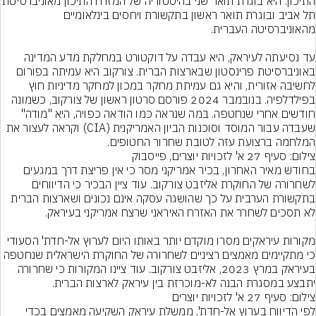
התיכון. היא בוגרת תואר שני בהיסטוריה של המזרח התיכ
תל אביב ובוגרת תואר ראשון בתקשורת ויחסים בינלאומיים 
עד נסיעתה לעיראק, היא עבדה על דוקטורט במחלקת מדע המדינה 
באוניברסיטת פרינסטון שבארצות הברית. צורקוב היא עמיתה בפורום 
לחשיבה אזורית, והיא גם עמיתת מחקר במכון למחקר מדיניות חוץ 
בפילדלפיה. בנובמבר 2024 פורסם סרטון ראשון של צורקוב, כשמונה 
חודשים אחרי שנחטפה. במה שנראה כמו הודאה כפויה, היא "מודה" 
שעבדה עבור המוסד וסוכנות הביון האמריקנית (CIA) וקראה לעצור את 
המלחמה ברצועת עזה לטובת שחרור החטופים.
צילום: סעיף 27 א' לזכויות יוצרים, פייסבוק
בחודש מאיר האחרון, בכיר אמריקני מסר כי אין פריצת דרך במגעים 
לשחרורה של החוקרת אליזבט צורקוב. עוד ציין הבכיר כי הדיווחים 
בתקשורת הערבית על כך שהושגה עסקה אינם נכונים ושארצות הברית 
מקורות עיראקים מסרו מוקדם יותר באותו היום לערוץ אל-חדת' הסעודי 
כי מתקיימים מאמצים רציניים לשחרורה של החוקרת הישראלית שנחטפה 
בעיראק במרץ 2023, אליזבט צורקוב. עוד ציינו המקורות כי שחרורה 
יתבצע במסגרת הבנה לא-מוכרזת בין עיראק לארצות הברית.
צילום: סעיף 27 א' לזכויות יוצרים
לפי הדיווח בערוץ אל-חדת', ממשלת עיראק השקיעה מאמצים בכדי 