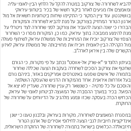
להביא לשחרורה של צורקוב במטרה להקל על הלחץ הבין-לאומי עליה 
ומאמצים אלו מגיעים לאחר ביקור חשאי של בכיר ביטחוני עיראקי 
בוושינגטון. עוד ציין המקור כי התקיימו שיחות ביטחוניות חשאיות אל מול 
ארגון הטרור המחזיק בצורקוב על מנת להביא לשחרורה והמקורות 
הבהירו כי ישנה הצעה להעביר את צורקוב לפני שחרורה לצד נייטרלי על 
מנת להימנע ממבוכה בתוך עיראק. כמו כן, המקורות מסרו כי השחרור 
הצפוי של צורקוב יוכיח את המחוייבות של ממשלת עיראק לשית
מול הקהילה הבין-לאומית ויוכיח את מחוייבותה של ממשלת עיראק לאיזון 
בעיתון הלונדוני "א-שרק אל-אווסט" נכתב על פי מקורות, כי הגורם 
שחטף את צורקוב הסכים לשחררה בעקבות הצעה שכללה שחרור 
בתמורה של אישים שפגעו באינטרסים אמריקנים באזור, ביניהם גורם 
בעל אזרחות איראנית. אחד מהמקורות הדגיש שהעסקה הושלמה 
והוסכם על כל פרטיה - כשנשאר רק עניין שחרורה, שעדיין לא יצא אל 
הפועל. בכיר במערך ההסברה של המועצה לביטחון לאומי של עיראק 
הכחיש הכרה בעסקה שכזו ונמנע מלהגיב על הדיווחים על שחרורה של 
במסגרת המאמצים לשחרורה, מקורות בעיראק ובלבנון טענו כי ישנן 
אינדיקציות חיוביות לגבי הצעה לחילופי אסירים של ארגון הטרור 
חיזבאללה הכלואים בישראל בתמורה לשחרורה של החוקרת הישראלית, 