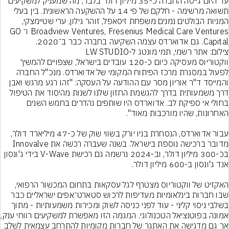
עד היום גייסה החברה כ-35 מיליון דולר בלבד, מה שמעניק למשקיעים 
תשואה מרשימה - חלקם של פי 14 על ההשקעה הראשונית. בין בעלי 
המניות הבולטים נמנים משפחת זיסאפל, זוהר גילון, ערי שטיימצקי, 
Broadview Ventures, Fresenius Medical Care Ventures ו־GO 
Capital. גם אדוארדס עצמה השקיעה בחברה כבר ב־2020.
צילום: אתר רשמי, תמי מונטג ל-LW STUDIO

ווקטוריוס מעסיקה כיום כ-120 עובדים בישראל, שצפויים להמשיך 
לפעול במסגרת מרכז הפיתוח המקומי של אדוארדס. מנכ"ל החברה 
והמייסד ד"ר אוריון מסר עם ההודעה על העסקה: "זהו רגע מרגש ואבן 
דרך משמעותית בדרך להגשמת החזון שלנו לשנות מהיסוד את הטיפול 
בחולי אי ספיקת לב. אדוארדס היו שותפים נהדרים בחמש השנים 
עבור אדוארדס, הנסחרת בניו יורק בשווי שוק של כ-47 מיליארד דולר, 
מדובר ברכישה נוספת בישראל. בשנה שעברה רכשה את Innovalve 
בכ-300 מיליון דולר, וב-2024 נרשמה גם רכישת V-Wave בידי ג'ונסון 
האקזיט של ווקטוריוס מצטרף לגל עסקאות בתחום המכשור הרפואי, 
שבו חברות בינלאומיות מעדיפות לרכוש סטארט־אפים ישראליים כבר 
בשלבי ניסוי קליני - עוד לפני כניסה לשוק ומכירות משמעותיות - מתוך 
אמונה בפוטנציאל הטכנול
אך גם מדגישה את האתגר של חברות מקומיות להתרחב עצמאית לשלב 