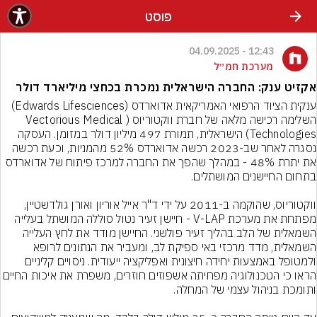
פוסט
12:43 - 04.09.2025
מערכת חמ״ל
אקזיט ענק: החברה הישראלית נמכרת בכחצי מיליארד דולר
ענקית הציוד הרפואי האמריקאית אדוארדס (Edwards Lifesciences) 
השלימה רכישה מלאה של חברת ווקטוריוס (Vectorious Medical 
Technologies) הישראלית, תמורת 497 מיליון דולר במזומן. העסקה 
נסגרה לאחר שב-2023 רכשה אדוארדס 52% מהמניות, וכעת רכשה 
את יתרת 48% - במהלך שהפך את החברה למרכז פיתוח של אדוארדס 
ווקטוריוס, שהוקמה ב-2011 על ידי ד"ר אייל אוריון ואורן גולדשטיין, 
מפתחת את מערכת V-LAP - חיישן זעיר נטול סוללה המושתל בעלייה 
השמאלית של הלב בהליך זעיר פולשני. החיישן מודד את לחץ העלייה 
השמאלית, מדד מרכזי באי ספיקת לב, ומעביר את הנתונים לרופא 
ולמטופל באמצעות יחידה חיצונית ואפליקציה ייעודית. ניסויים קליניים 
הראו כי הטכנולוגיה מפחיתה אשפוזים חוזרים, משפרת את איכ