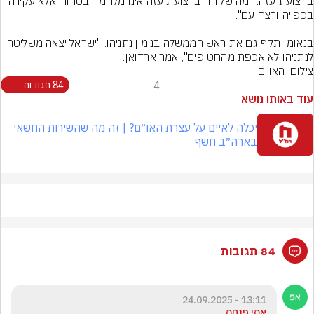
ברצועת עזה. "מה שקורה ברצועת עזה אינו מלחמה בטרור, אלא עקירה 
בנאומו תקף גם את ראש הממשלה בנימין נתניהו. "ישראל יצאה משליטה, 
לנתניהו לא אכפת מהחטופים", אמר ארדואן.
צילום: האו"ם
4
84 תגובות
עוד באותו נושא
יכלה לאיים על עצרת האו״ם? | זה מה שהשירות החשאי
בארה״ב חשף
84 תגובות
13:11 - 24.09.2025
אסי פנחס