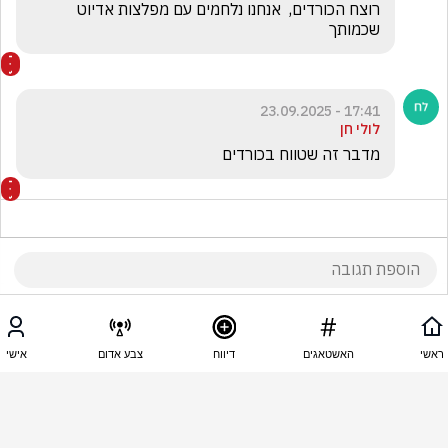
רוצח הכורדים,  אנחנו נלחמים עם מפלצות אדיוט 
שכמותך
17:41 - 23.09.2025
לולי חן
מדבר זה שטווח בכורדים
17:37 - 23.09.2025
פלמר ברטוס
ראשי
האשטאגים
דיווח
צבע אדום
אישי
תיראו מי שמדבר.אדם מושחת שמרתפי בתי הכלא שלו 
מלאים עד אפס מקום במיתנגדי משטר.אדם שטובח 
בכורדים ללא רחם.