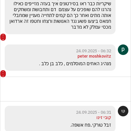
שיקריות כבר ראו בסירטונים איך בעזה מזייפים כאילו 
נהרגו להם שופכים על עצמם  דם ותחבושת ומשחקים 
אותה מתים ואחר כך הם קמים לתחייה מעניין שמחבלי 
חמאס ביצעו פשע נגד האנושות ורצחו וחטפו זה ארדואן  
מכסי עמלק לא מדבר 
06:32 - 24.09.2025
peter moshkovitz
מנהיג האחים המוסלמים , כלב בן כלב .
06:31 - 24.09.2025
קובי זינו
זבל טורקי..פח אשפה. 