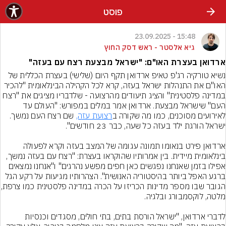
פוסט
15:48 - 23.09.2025
גיא אלסטר - ראש דסק החוץ
ארדואן בעצרת האו"ם: "ישראל מבצעת רצח עם בעזה"
נשיא טורקיה רג'פ טאיפ ארדואן תקף היום (שלישי) בעצרת הכללית של 
האו"ם את התנהלות ישראל בעזה, קרא לכל הקהילה הבינלאומית "להכיר 
במדינה פלסטינית" והציג תיעודים מהרצועה - שלדבריו מציגים את "רצח 
העם" שישראל מבצעת. ארדואן אמר במלים במפורש: "העולם עד 
לאירועים מסוכנים, כמו מה שקורה ב
רצועת עזה,
 שם רצח העם נמשך. 
ארדואן פירט בנאומו תמונה עגומה של המצב בעזה וקרא לפעולה 
בינלאומית מיידית. בין אמרותיו שהוקראו בעצרת: "רצח עם בעזה נמשך, 
אפילו בזמן שאנחנו נפגשים כאן חפים מפשע נהרגים" ו"אנחנו נמצאים 
ברגע האפל ביותר בהיסטוריה האנושית". הצהרותיו מגיעות על רקע הגל 
הגובר שבו מספר מדינות הכ
לדברי ארדואן, "ישראל הורסת בתים, בתי חולים, מסגדים וכנסיות 