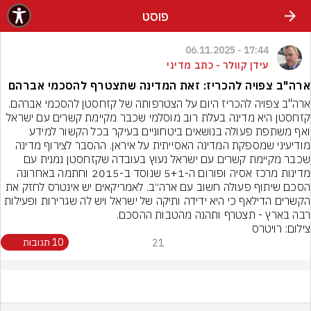
פוסט
17:44 - 06.11.2025
עידן קוולר - כתב מדיני
ארה"ב צפויה להכריז: זאת המדינה שתצטרף להסכמי אברהם
ארה"ב צפויה להכריז היום על הצטרפותה של קזחסטן להסכמי אברהם. 
קזחסטן היא מדינה בעלת רוב מוסלמי שכבר מקיימת קשרים עם ישראל 
ואף משתפת פעולה בנושאים ביטחוניים בעיקר בכל הקשור למידע 
מודיעיני שמספקת המדינה האסייתית על איראן. ההסבר לצירוף מדינה 
שכבר מקיימת קשרים עם ישראל נעוץ בעובדה שקזחסטן נמנית עם 
מדינות מרכז אסיה ופורום ה-5+1 שנוסד ב-2015 וחתמה באחרונה 
הסכם שיתוף פעולה חשוב עם ארה״ב. לאמריקאים יש אינטרס לחזק את 
הקשרים הדילאף כי היא ידידה ותיקה של ישראל ויש לה שגרירות ופעילות 
רבה בארץ - תצטרף ותהנה מהטבות ההסכם.
צילום: רויטרס
21
10 תגובות