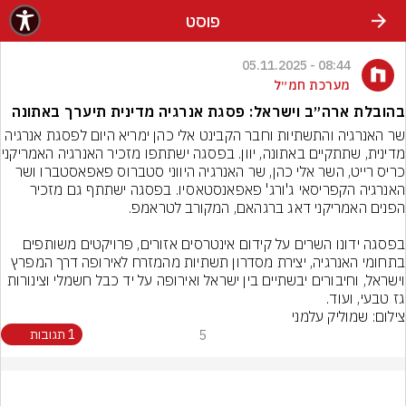
פוסט
08:44 - 05.11.2025
מערכת חמ״ל
בהובלת ארה״ב וישראל: פסגת אנרגיה מדינית תיערך באתונה
שר האנרגיה והתשתיות וחבר הקבינט אלי כהן ימריא היום לפסגת אנרגיה 
מדינית, שתתקיים באתונה, יוון. בפ
כריס רייט, השר אלי כהן, שר האנרגיה היווני סטברוס פאפאסטברו ושר 
האנרגיה הקפריסאי ג'ורג' פאפאנסטאסיו. בפסגה ישתתף גם מזכיר 
בפסגה ידונו השרים על קידום אינטרסים אזורים, פרויקטים משותפים 
בתחומי האנרגיה, יצירת מסדרון תשתיות מהמזרח לאירופה דרך המפרץ 
וישראל, וחיבורים יבשתיים בין ישראל ואירופה על יד כבל חשמלי וצינורות 
גז טבעי, ועוד.
צילום: שמוליק עלמני
5
1 תגובות