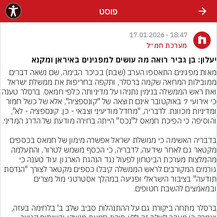
פוסט
18:47 - 17.01.2026
מערכת חמ״ל
יעלון: בן גביר רואה מה עושים למפגינים באיראן ומקנא
מאות מפגינים התאספו הערב (שבת) בכיכר הבימה, שם נשאה דברים 
ממובילות המחאה שקמה ברסלר, ותקפה בחריפות את ממשלת ישראל 
ואת ראש הממשלה בנימין נתניהו על מדיניותה כלפי חמאס. בר
כי אירועי 7 באוקטובר אינם תוצאה של "קונספציה", אלא של כשל חמור 
ומדיניות מכוונת. לדבריה, "מחדל מודיעיני וצבאי - כן. קונספציה - לא", 
בדבריה האשימה כי ממשלת ישראל אפשרה מימון של חמאס בכספים 
מקטאר גם לאחר שידעה, לדבריה, כי הכסף משמש לטרור, והתעלמה 
מהמלצות מערכת הביטחון לפעול נגד הנהגת הארגון. עוד טענה כי 
גורמים המקורבים לראש הממשלה קיבלו כספים מקטאר לצורך "הנדסת 
תודעה" בציבור הישראלי ופגיעה במהלך אסטרטגי מול מצרים 
ברסלר מתחה ביקורת גם על ההתנהלות סביב שלב ב' בלחימה בעזה, 