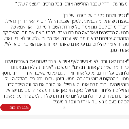
בעצרת שהתקיימה במיתר, למען השבת החלל-חטוף האחרון רן גויאילי, 
דיברה מירב לשם גונן אמה של שורדת השבי רומי גונן. "אני אמא של 
חמישה מדהימים שארבעה מתוכם נאבקו להחזיר את אחותם. המצחיקה 
החמודה. יכולתם לראות מה היא עברה ואת החיוך שלה. זר לא יבין זאת. 
מה זה אומר להילחם גם על אדם שאתה לא יודע אם הוא בחיים או לא", 
"אנחנו לא נוותר ולא נאפשר לאף אויב או צורר לשנות את הערכים שלנו 
כי זה מה שמחזיק אותנו חזקים", המשיכה. "אנחנו זה לא הם, אנחנו 
נלחמים על החיים, על כל אחד ואחד, גם על מי שאיבד את חייו. רני נחטף 
ממש מהמקום שרומי נחטפה וממש בזמן שרומי נחטפה. בהקלטה של 
רומי שמענו 'הנה תקח אותו הוא חייל' ואני תוהה אם הכוונה הייתה לרני. 
החיילים הצליחו ורומי שלי כאן. היא כאן אתנו המשפחה ועם עם ישראל. 
אנחנו נתמיד ונזכיר ונלחם כל י
לכולנו כעם מגיע שהוא יחזור ונסגור מעגל".
5
118 תגובות