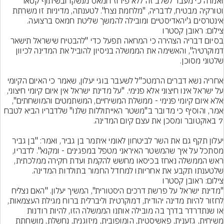
ואמרה כי מעבר לשלב זה ללא פירוז חמאס מנשקו ובשיתוף קטאר 
וטורקיה מבטיח, לדבריה, "מלחמת נצח". לטענתה, מדיניות זו משרתת 
אינטרסים ג'יהאדיסטיים ומובילה להמשך שליטת חמאס ברצועה.
צילום: ראובן קסטרו
בסיום דבריה הצהירה כי המחאה תפעל כדי "להבטיח שישראל תישאר 
דמוקרטיה", והאשימה את הממשלה בניסיון להוביל את המדינה לכיוון 
אחריה נשא דברים הרמטכ"ל לשעבר בוגי יעלון, שאמר כי האיום הקיומי 
על ישראל אינו חיצוני אלא פנימי. "על מדינת ישראל אין איום קיומי חיצוני, 
אלא איום קיומי פנימי - ממשלת המשיחיים, המשתמטים והמושחתים", 
אמר, והוסיף כי מדובר ב"משטר האייתוללות שלנו" שלדבריו הביא לטבח 
יעלון תקף גם את השר לביטחון לאומי איתמר בן גביר, ואמר: "בן גביר 
מסתכל על איך שהמשטר האיראני מטפל במפגינים - ומקנא". לדבריו, 
ראש הממשלה נאחז בכיסאו מחשש להקמת ועדת חקירה ממלכתית, 
שלטענתו תקבע את אחריותו למחדל החמור בתולדות המדינה.
צילום: ראובן קסטרו
"מדינת ישראל על פרשת דרכים היסטורית", המשיך יעלון. "האם נצליח 
לחזור להיות מדינה יהודית, דמוקרטית וליברלית ברוח מגילת העצמאות, 
או שנתדרדר בדרך בה מובילה אותנו הממשלה הזו, להיות רודנות 
משיחית, גזענית, פאשיסטית, הומופובית, מיזוגנית, נחשלת, מושחתת 