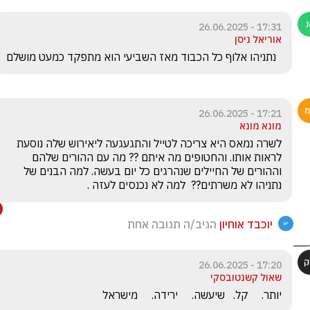
17:31 - 26.06.2025
אוריאל ניסן
  נתניהו אלוף כל הכבוד מאז השביעי הוא מתפקד כמעט מושלם
17:21 - 26.06.2025
מונא מונא
לשרה נמאס היא צריכה לטייל והתגעגעה ליאירוש שלה נוסעת 
לראות אותו. והחטופים מה איתם ?? מה עם ההורים שלהם 
וההורים של החיילים שנהרגים כל יום בעשה. למה הבנים של 
נתניהו לא משרתים??  למה לא נכנסים לעזה . 
יוכבד אוחיון
הגיב/ה תגובה אחת
17:20 - 26.06.2025
שאול קשנטובסקי
יותר.     קל.   שיעשה.     ירידה.     מישראל