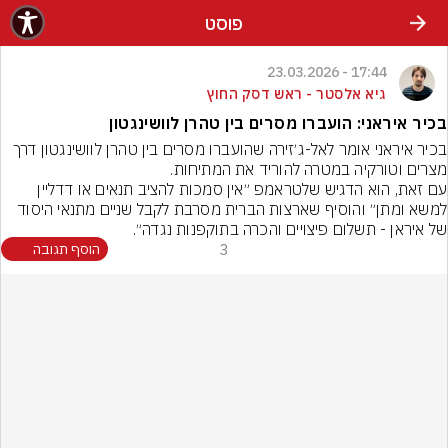
פוסט
17:44 - 23.03.2026
גיא אלסטר - ראש דסק החוץ
בכיר איראני: הועברו מסרים בין טהרן לוושינגטון
בכיר איראני אומר לאל-ג׳זירה שהועברו מסרים בין טהרן לוושינגטון דרך 
מצרים וטורקיה במטרה להוריד את המתיחות.
עם זאת, הוא הדגיש שלטראמפ ״אין סמכות להציב תנאים או דדליין 
למשא ומתן״ והוסיף שארצות הברית מסרבת לקבל שניים מתנאי היסוד 
של איראן - תשלום פיצויים והכרה בתוקפנות נגדה״.
3
הוסף תגובה