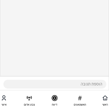
ראשי
האשטאגים
דיווח
צבע אדום
אישי