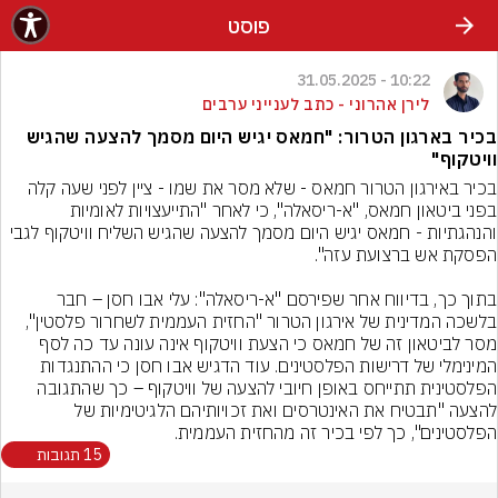
פוסט
10:22 - 31.05.2025
לירן אהרוני - כתב לענייני ערבים
בכיר בארגון הטרור: "חמאס יגיש היום מסמך להצעה שהגיש
וויטקוף"
בכיר באירגון הטרור חמאס - שלא מסר את שמו - ציין לפני שעה קלה 
בפני ביטאון חמאס, "א-ריסאלה", כי לאחר "התייעצויות לאומיות 
והנהגתיות - חמאס יגיש היום מסמך להצעה שהגיש השליח וויטקוף לגבי 
בתוך כך, בדיווח אחר שפירסם "א-ריסאלה": עלי אבו חסן – חבר 
בלשכה המדינית של אירגון הטרור "החזית העממית לשחרור פלסטין", 
מסר לביטאון זה של חמאס כי הצעת וויטקוף אינה עונה עד כה לסף 
המינימלי של דרישות הפלסטינים. עוד הדגיש אבו חסן כי ההתנגדות 
הפלסטינית תתייחס באופן חיובי להצעה של וויטקוף – כך שהתגובה 
להצעה "תבטיח את האינטרסים ואת זכויותיהם הלגיטימיות של 
הפלסטינים", כך לפי בכיר זה מהחזית העממית.
15 תגובות