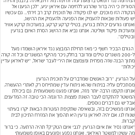
המלחמה נגד חמאס ברצועת עזה ולחימה מול חיזבאללה בלבנון והזירה 
הסורית כי היה ברור שהרגע ללחימה עם איראן יגיע, ״לכן הגיענו אל 
הנקודה הזו מוכנים. יש לנו פקודה של תוכנית קרב רב זירתי... גם עכשיו 
ואנחנו גורעים יכולות בגרעין, בטילי קרקע קרקע, במערכות קרקע אוויר 
ומערכות פיקוד ושליטה. אנחנו נביא את ההישג הסרת האיום בגרעין 
 הגורם הבכיר חשף כי מאז תחילת המבצע נגד איראן הושמדו מעל 
ל-200 משגרים טילים ומדובר בחלק ניכר מהיקף המשגרים וכל זה
מתוך הבנה שזה מפחית ומצמצם את הירי לעבר ישראל, ״יש ל
מסתכלים עליה בניתוח שהוא ניתוח עדין שמתייחס רק לאתרי ההעשרה. 
אנחנו תקפנו הרבה יותר מזה, ואנחנו פגענו משמעותית. גם ביכולת 
המשטר להתקדם לעבר השגת פצצות. הדוגמה הכי טובה זה המדענים. 
אנחנו ממשיכים בזה, ובשאיפה שתקיפת המטרות הבאות יקרו בעיתוי 
שנוח לנו. אם יהיה לאיראן גרעין היא תהפוך את המזרח התיכון לבית 
קברות.
״אנחנו נסיר את איום הגרעין. לגבי איום הטק״ק? תהיה הרתעה. כי ברור 
מה עשינו למשטר האיראני, ואנחנו נפגע ופוגעים באופן משמעותי 