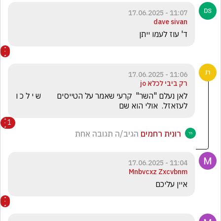
11:07 - 17.06.2025
dave sivan
ד' עוז לעמו ייתן
11:06 - 17.06.2025
רק ביבי לכלא jo
לאן נעלם "השר"  קרעי שאמר על הטייסים        ש י ל כ ו   
לעזאזל.  אולי הוא שם
1
רונית רחמים
הגיב/ה תגובה אחת
11:04 - 17.06.2025
Mnbvcxz Zxcvbnm
איין עליכם