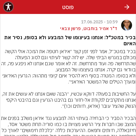
פוסט
10:59 - 17.06.2025
ד"ר אמיר בוחבוט, פרשן צבאי
בכיר במטכ"ל: אנחנו בעיצומו של המבצע ולא בסופו, נסיר את
האיום
בכיר במטכ״ל, אמר לפני זמן קצר ״איראן חטפה את המכה אולי הקשה 
מכולם במגרש הביתי שלה. יש לזה קשר לעיתוי וגם לסוג הפעולה 
שהתרחשה פה ועוד מתרחשת. זה לא אומר שגם אנחנו לא ניפגע פה, ז
ולא בסופו. המטרה בסוף היא להסיר איום קיומי מתהווה: הגרעין האיראני 
על החשיבות בפעולה דווקא עכשיו, ״הבנה שאם אנחנו לא עושים את זה, 
אנחנו מתקרבים לנקודת אל-חזור גם בהיבט הגרעין וגם בהיבטי היקפי 
הבכיר הסביר כי הבחירה בעיתוי הזה למבצע 
המצב שבו חברות ציר הרשע מצויות בו כמו סוריה תחת משטר אסד, 
חיזבאללה, ח׳ותים וחמאס. ההיערכות כללה ״כלכלת חימושים״ לאורך כל 