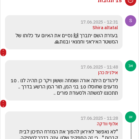
15 תגובות
12:31 - 17.06.2025
Shira altatal
בעזרת השם יתברך 🙌 נסיים את האיום עד כלותו של 
המשטר האיראני וחמנאי ובנות🙏
11:48 - 17.06.2025
אילנית כהן
ליהודים היתה אורה ושמחה וששון ויקר כן תהיה לנו . 10 
מדענים שחוסלו 10 בני המן, תור המן הרשע בדרך .. 
תתכוננו למשתה ולסעודת פורים ..
11:28 - 17.06.2025
אלוף וודקה
"לא נאפשר לאיראן להפוך את המזרח התיכון לבית 
קברות "....כי זה התפקיד שלנו. עזה בדרך למחיקה, 