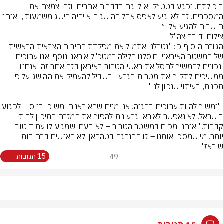
ביכולתם. נפגע בטט״ק ואולי גם בדברים אחרים, וזה יצמצם את 
המספרים. זה לא יגיע
חושבים להגיע אליו״.
צילום: דובר צה"ל
הגורם הוסיף כי: "נטרלנו אתמול את מפקדת החירום הצבאית הראשית 
של המשטר האיראני. חיסלנו הלילה רמטכ"ל איראני נוסף. אנו ערוכים 
ונכונים להמשיך לחסל את ראשי הטרור באיראן בזה אחר זה. אנחנו 
ממשיכים לתקוף את מטרות הגרעין בשביל להעמיק את ההישג על פי 
 ⁠"נמשיך להיות ערוכים בהגנה. אני מניח שהאיראנים ימשיכו בניסיון לפגוע 
בישראל. לא נאפשר לאיראן גרעינית להפוך את המזרח התיכון לבית 
קברות." אנחנו מכים במשטר הטרור – לא בעם, שמגיע לו עתיד טוב 
יותר. מי שמסכן אותנו – זו ההנהגה בטהראן, לא האנשים ברחובות 
שיראז."
49
15 תגובות