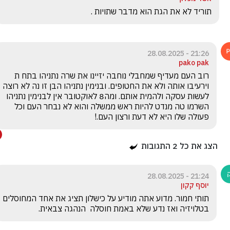
תוריד לא את הגת הוא מדבר שתויות .
21:26 - 28.08.2025
pako pak
רוב העם מעדיף שמחבלי נוחבה יזיינו את שרה נתניהו בתח ת 
וירעיבו אותה ולא את החטופים. ובנימין נתניהו הבן זו נה לא רוצה 
לעשות עסקה ולהמית אותם. ומה8 לאוקטובר אין לבנימין נתניהו 
השרמו טה מנדט להיות ראש ממשלה והוא לא נבחר העם וכל 
פעולה שלו היא לא דעת ורצון העם.!
הצג את כל
2
התגובות
21:24 - 28.08.2025
יוסף קקון
תותי חמור. מדוע אתה מודיע על כישלון תציג את אחד המחוסלים 
בטלויזיה ואז נדע שלא באמת חוסלה  הנהגה צבאית.