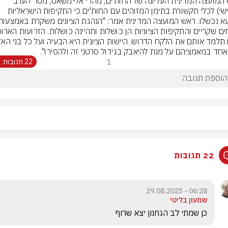
ראש המועצה המדינית העליונה של החות'ים, מהדי אל-משאט, מסר הערב 
(חמישי) לכלי תקשורת בתימן המזוהים עם החות'ים כי התקיפות הישראליות 
חד במאמציהם על מנת להיאבק בגידול סרטני זה ולהסירו".
1
22 תגובות
22 תגובות
06:28 - 29.08.2025
שמעון בליטי
כן שמתי לב הגחנון יצא שרוף