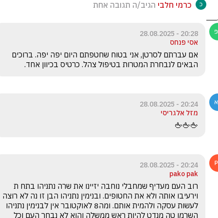
כרמי חלבי
הגיב/ה תגובה אחת
20:28 - 28.08.2025
אסי פנחס
אם עברתם לסרטן, אני בטוח שחטפתם היום יפה יפה. ברוכים 
הבאים לנבחרת המטרות בטיפול צהל. כרטיס בכיוון אחד. 
20:24 - 28.08.2025
מזל אלגריסי
🖕🖕🖕
20:24 - 28.08.2025
pako pak
רוב העם מעדיף שמחבלי נוחבה יזיינו את שרה נתניהו בתח ת 
וירעיבו אותה ולא את החטופים. ובנימין נתניהו הבן זו נה לא רוצה 
לעשות עסקה ולהמית אותם. ומה8 לאוקטובר אין לבנימין נתניהו 
השרמו טה מנדט להיות ראש ממשלה והוא לא נבחר העם וכל 