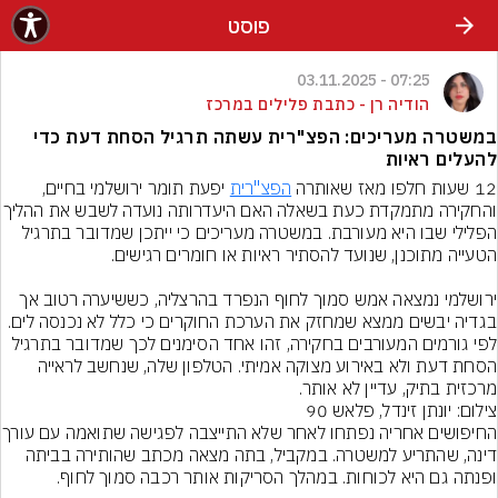
פוסט
07:25 - 03.11.2025
הודיה רן - כתבת פלילים במרכז
במשטרה מעריכים: הפצ"רית עשתה תרגיל הסחת דעת כדי
להעלים ראיות
12 שעות חלפו מאז שאותרה 
הפצ"רית
 יפעת תומר ירושלמי בחיים, 
והחקירה מתמקדת כעת בשאלה האם היעדרות
הפלילי שבו היא מעורבת. במשטרה מעריכים כי ייתכן שמדובר בתרגיל 
ירושלמי נמצאה אמש סמוך לחוף הנפרד בהרצליה, כששיערה רטוב אך 
בגדיה יבשים ממצא שמחזק את הערכת החוקרים כי כלל לא נכנסה לים. 
לפי גורמים המעורבים בחקירה, זהו אחד הסימנים לכך שמדובר בתרגיל 
הסחת דעת ולא באירוע מצוקה אמיתי. הטלפון שלה, שנחשב לראייה 
מרכזית בתיק, עדיין לא אותר.
צילום: יונתן זינדל, פלאש 90
החיפושים אחריה נפתחו לאחר שלא הת
דינה, שהתריע למשטרה. במקביל, בתה מצאה מכתב שהותירה בביתה 