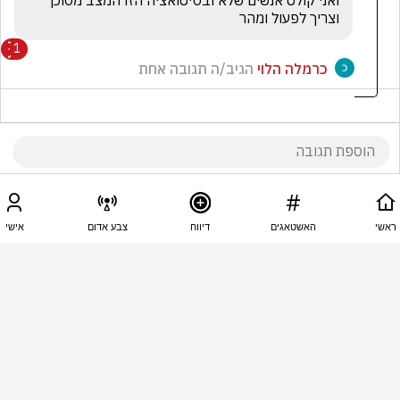
ואני קולט אנשים שלא ובסיטואציה הזו המצב מסוכן 
וצריך לפעול ומהר
1
כרמלה הלוי
הגיב/ה תגובה אחת
08:08 - 03.11.2025
ליז ב.
ראשי
האשטאגים
דיווח
צבע אדום
אישי
באמת חא צריך להיות גאון הדור כדי לדעת שזו היתה 
המטרה שלה אבל אני מצפה שידעו לעשות לימונדה 
מהלימון
08:07 - 03.11.2025
סמי פינטו
ברור מתעסקים עם קבוצה לא טיפשה מחוזקת על ידי 