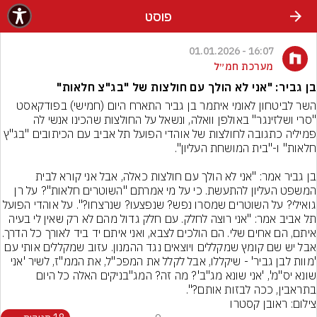
פוסט
16:07 - 01.01.2026
מערכת חמ״ל
בן גביר: "אני לא הולך עם חולצות של "בג"צ חלאות"
השר לביטחון לאומי איתמר בן גביר התארח היום (חמישי) בפודקאסט 
"סרי ושלזינגר" באולפן וואלה, ונשאל על החולצות שהכינו אנשי לה 
פמיליה כתגובה לחולצות של אוהדי הפועל תל אביב עם הכיתובים "בג"ץ 
בן גביר אמר: "אני לא הולך עם חולצות כאלה, אבל אני קורא לבית 
המשפט העליון להתעשת. כי על מי אמרתם "השוטרים חלאות"? על רן 
גואילי? על השוטרים שמסרו נפש? שנפצעו? שנרצחו?". על אוה
תל אביב אמר: "אני רוצה לחלק. עם חלק גדול מהם לא רק שאין לי בעיה 
איתם, הם אחים שלי. הם הולכים לצבא, ואני איתם 
אבל יש שם קומץ שמקללים ויוצאים נגד ההמנון. עזוב שמקללים אותי עם 
'מוות לבן גביר' - שיקללו, אבל לקלל את המפכ"ל, את הממ"ז, לשיר 'אני 
שונא יס"מ', 'אני שונא מג"ב'? מה זה? המג"בניקים האלה כל היום 
בתראבין, ככה לבזות אותם?".
צילום: ראובן קסטרו