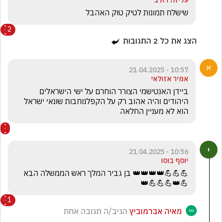
עליזה דולב
שישלח תמונות לטיק טוק האהבל 
2
הצג את כל
2
התגובות
10:57 - 21.04.2025
אמיר אזולאי
ביידן האנטישמי הצורר הוחרם על ישי הישראלים 
היהודים והיה אהוב רק על הקפלנוחבות שונאי ישראל 
הוא לא מעניין החלאה
10:56 - 21.04.2025
יוסף בוסו
💪💪💪👑👑👑👑 בן גביר המלך ראש הממשלה הבא 
💪👑💪💪💪👑
1
מאיה אברמוביץ
הגיב/ה תגובה אחת