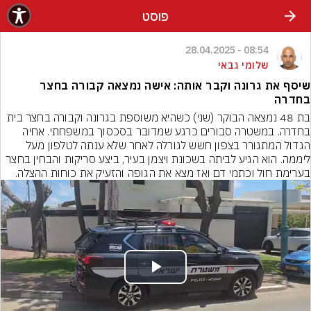
פוסט
08:54 - 28.04.2025
שלומי גבאי
שיסף את גרונה וקבר אותה: אישה נמצאה קבורה בחצר
בחדרה
בת 48 נמצאה הבוקר (שני) כשהיא משוספת בגרונה וקבורה בחצר בית 
בחדרה. במשטרה סבורים כרגע שמדובר בסכסוך במשפחתי. אחיה 
הגדול המתגורר בצפון חשש לגורלה לאחר שלא ענתה לטלפון מעל 
ליממה. הוא הגיע לביתה בשכונת ויצמן בעיר, ביצע סריקות והבחין בחצר 
בערימת חול וכתמי דם ואז מצא את הגופה והזעיק את כוחות ההצלה.
Play