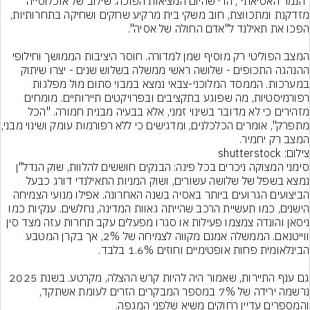
"הנמר האסיאתי", הרי שהיום המציאות הפוכה. שילוב של אוכלוסייה 
מזדקנת ומתכווצת, חוב משקי בית מרקיע שחקים ושחיקה בתחרותיות, 
המצב הפוליטי רק מוסיף שמן למדורה. חוסר היציבות הממושך וחילופי 
ההנהגה התכופים - שלושה ראשי ממשלה בשלוש שנים - יצרו שיתוק 
במערכות. הממסד המלוכני-צבאי נמצא במבוי סתום מול מפלגות 
רפורמיסטיות, מה שפוגע בתקציבים ובפרויקטים תיירותיים. מומחים 
מזהירים כי לא מדובר בשינוי זמני, אלא בבעיה מבנית חמורה. "הכל 
מתפרק", אומרים הכלכלנים, ומדג
המצב רק יחמיר.
צילום: shutterstock
סימני המצוקה ניכרים בכל פינה: הבנקים חוששים להלוות, שוק הנדל"ן 
נמצא בשפל של שלושה עשורים, ושוק המניות התאילנדי דורג כבעל 
הביצועים הגרועים ביותר באסיה בשנה האחרונה. אפילו מנועי הצמיחה 
הישנים, כמו תעשיית הרכב שהייתה גאוות המדינה, נחלשים. ענקיות כמו 
ניסאן והונדה צמצמו פעילות או סגרו מפעלים עקב תחרות עזה מצד סין 
ווייטנאם. הממשלה אמנם מקווה לצמיחה של 2%, אך בקרן המטבע 
גם ענף התיירות, שאמור היה להיות קרש ההצלה, מקרטע. בשנת 2025 
נרשמה ירידה של 7% במספר המבקרים הזרים לעומת אשתקד, 
והמספרים עדיין רחוקים משיא שלפני המגפה.