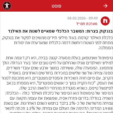
פוסט
09:49 - 04.02.2026
מערכת חמ״ל
בנגקוק בצרות: המשבר הכלכלי שמאיים לשנות את תאילנד
כלכלת תאילנד קורסת: בעוד מיליוני תיירים ממשיכים לפקוד את בנגקוק, 
מתחת לפני השטח רוחשת דרמה כלכלית שמערערת את יסודות 
טיפווימול וואניטפאן, בעלת מסעדה קטנה בבירה, היא רק דוגמה אחת 
למיליוני תאילנדים שגילו שהחלום על חיים טובים יותר בעיר הגדולה הולך 
ומתפוגג. המסעדה שלה, ששירתה במשך ארבע שנים עובדי משרדים, 
ספגה צניחה של שני שלישים במכירות בחודשים האחרונים. באפריל 
הקרוב, עם סיום חוזה השכירות והפסדים מצטברים, היא מתכננת לסגור 
את העסק. "כוח הקנייה נמוך כי אנשים מפוטרים", היא מספרת בכאב 
לפייננשל טיימס, כשהיא מוטרדת מהחזרי הלוואת הרכב שלה.
הסיפור של טיפווימול הוא הסיפור של כלכלת תאילנד כולה - הכלכלה 
השנייה בגודלה בדרום-מזרח אסיה, שמוצאת את עצמה תקועה עם 
צמיחה מדשדשת של כ-2% בלבד בחמש השנים האחרונות. אם בשנת 
1988 המדינה הדהימה את העולם עם צמיחה של 13% וזכתה לתואר 