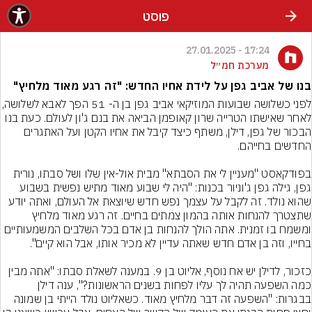
פוסט
17:24 - 27.01.2025
מערכת חמ״ל
בנו של אביב גפן על לידת אחיו החדש: "זה רגע מאוד מלחיץ"
לפני כשלושה שבועות המוזיקאי אביב גפן בן
לאחר שאישתו הטרייה שרון קאופמן הביאה את בנם ג'ון לעולם. כעת בנו 
הבכור של גפן, דילן, משתף כיצד קיבל את אחיו הקטן ועל האתגרים 
בפודקאסט "מעניין לי את הסבתא" מבית אול-אין שלו ושל סבתו, נורית 
גפן, גילה גפן ג'וניור בכנות: "היה לי שבוע מאוד מתיש נפשית בשבוע 
שהוא נולד. זה לקבל על עצמך נפש חדש שיוצאת אל העולם, ואתה יודע 
שתצטרך להנחות אותה בהמון צמתים בחיים. זה רגע מאוד מלחיץ 
ומשמח בו זמנית. אתה הולך להנחות בן אדם בכל השלבים המשמעותיים 
כזכור, לדילן יש אח נוסף, אליוט בן 9. במענה לשאלת סבתו: "אתה מבין 
כמה השפעה תהיה לך עליו לפחות בשנים הראשונות?", ענה דילן 
בבגרות: "השפעה זה דבר מלחיץ מאוד. כשאליוט נולד הייתי בן שמונה 