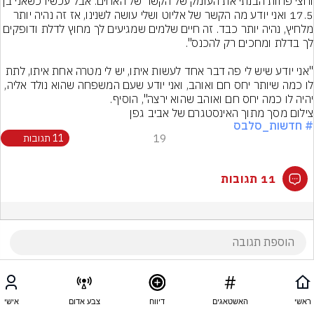
וחצי פחות הבנתי את העומק של הקשר של האחים. אבל עכשיו כשאנ
17.5 ואני יודע מה הקשר של אליוט ושלי עושה לשנינו, אז זה נהיה יותר 
מלחיץ, נהיה יותר כבד. זה חיים שלמים שמגיעים לך מחוץ לדלת ודופקים 
"אני יודע שיש לי פה דבר אחד לעשות איתו, יש לי מטרה אחת איתו, לתת 
לו כמה שיותר יחס חם ואוהב, ואני יודע שעם המשפחה שהוא נולד אליה, 
יהיה לו כמה יחס חם ואוהב שהוא ירצה", הוסיף.
צילום מסך מתוך האינסטגרם של אביב גפן
# חדשות_סלבס
19
11 תגובות
11 תגובות
ראשי
האשטאגים
דיווח
צבע אדום
אישי