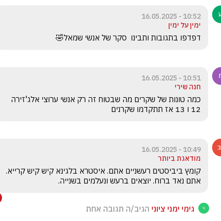
10:52 - 16.05.2025
ימין על ימין
דפדפו בתגובות ותבינו  סקר של אנשי שמאל🤣
10:51 - 16.05.2025
חנה שירי
כמה טונות של שקרים מה שבטוח זה רק אנשי ערוצי אלג'זירה 
12 ו 13 אז תתקדמו שקרנים
10:49 - 16.05.2025
מודאגת ביותר
קומץ ביביסטים רעשניים אתם. איסטרא בלגינא קיש קיש קרייא. 
אתם נאד ברוח. יוצאים ברעש ונעלמים בשנייה. 
גימי ימני ציוני
הגיב/ה תגובה אחת