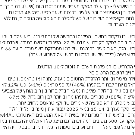
התמיכה בין האופוזיציה והקואליציה בכנסת נשאר כפי שהיה: 48 מנדטים 
למפלגות הקואליציה מול רוב של 62 למפלגות האופוזיציה הנוכחית, גם ללא 
התרחישים, המפלגות הערביות זוכות ל-10 מנדטים.
בבחירה מי מחויב יותר להחזרת החטופים מעזה, נתניהו או טראמפ, נוטים 
הישראלים יותר לבחור בנתניהו (48%) על פני טראמפ (41%). כש-12% לא 
הכריעו בסוגייה. בחלוקה פוליטית נמצא הבדל ברור בין רוב מוחץ של מצביעי 
הקואליציה (88%) שסבורים שנתניהו מחויב יותר לבין רוב גדול של 67% 
יעי מפלגות האופוזיציה שאומרים שדווקא טראמפ מחויב יותר.
ממצאי סקר נערך ב-15-14 במאי 2025 עבור עיתון מעריב, על ידי "לזר 
ישראל מגיל 18 ומעלה, יהודים וערבים. טעות הדגימה המרבית בסקר זה היא 
4