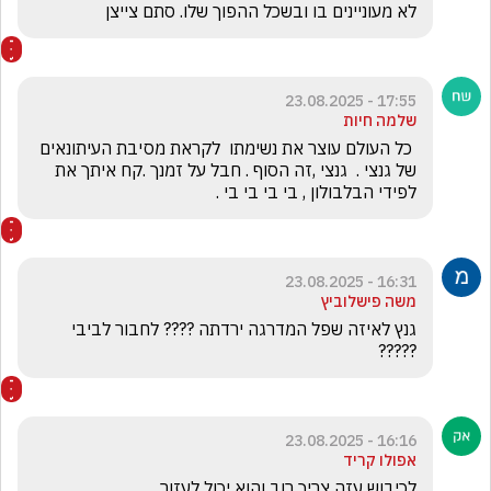
לא מעוניינים בו ובשכל ההפוך שלו. סתם צייצן  
17:55 - 23.08.2025
שלמה חיות
 כל העולם עוצר את נשימתו  לקראת מסיבת העיתונאים 
של גנצי .  גנצי ,זה הסוף . חבל על זמנך .קח איתך את 
לפידי הבלבולון , בי בי בי בי .
16:31 - 23.08.2025
משה פישלוביץ
גנץ לאיזה שפל המדרגה ירדתה ???? לחבור לביבי 
?????
16:16 - 23.08.2025
אפולו קריד
לכיבוש עזה צריך רוב והוא יכול לעזור 