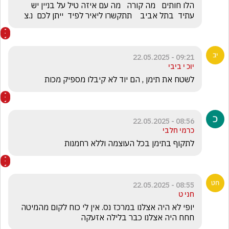
הלו חותים   מה קורה   מה עם איזה טיל על בניין יש 
עתיד  בתל אביב    תתקשרו ליאיר לפיד  ייתן לכם  נ.צ
09:21 - 22.05.2025
יוכ י ביבי
לשטח את תימן , הם יוד לא קיבלו מספיק מכות 
08:56 - 22.05.2025
כרמי חלבי
לתקוף בתימן בכל העוצמה וללא רחמנות
08:55 - 22.05.2025
חני ט
יופי לא היה אצלנו במרכז נס. אין לי כוח לקום מהמיטה 
חחח היה אצלנו כבר בלילה אזעקה