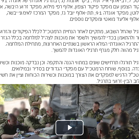
הרמטכ"ל, רב-אלוף אייל זמיר, ביקר אתמול (ג') בתרגיל אוגדתי של אוגדה 91 
נדב לוטן, מפקד אוגדה 91, תת-אלוף יובל גז, מפקד המרכז לאימוני יבשה, 
זהו התרגיל האוגדתי המלא הראשון בשנתיים האחרונות, מתחילת המלחמה. 
האוגדה. בנוסף, שוחח הרמטכ״ל עם מפקדי הגדודים בסדיר ובמילואים.  
וב הבין-זרועי בתרגיל.
Play