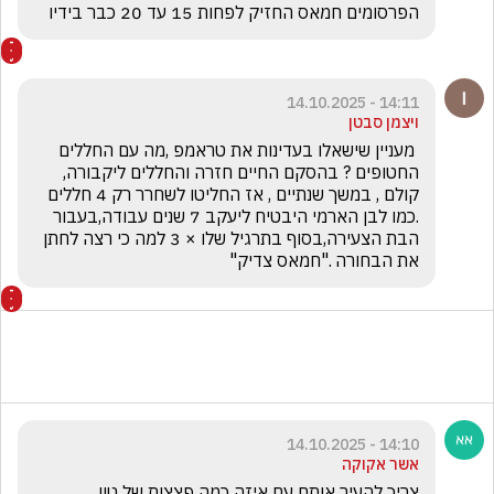
הפרסומים חמאס החזיק לפחות 15 עד 20 כבר בידיו 
14:11 - 14.10.2025
ויצמן סבטן
 מעניין שישאלו בעדינות את טראמפ ,מה עם החללים 
החטופים ? בהסקם החיים חזרה והחללים ליקבורה,  
קולם , במשך שנתיים , אז החליטו לשחרר רק 4 חללים 
.כמו לבן הארמי היבטיח ליעקב 7 שנים עבודה,בעבור 
הבת הצעירה,בסוף בתרגיל שלו × 3 למה כי רצה לחתן 
את הבחורה ."חמאס צדיק"
14:10 - 14.10.2025
אשר אקוקה
צריך להעיר אותם עם איזה כמה פצצות של טון 