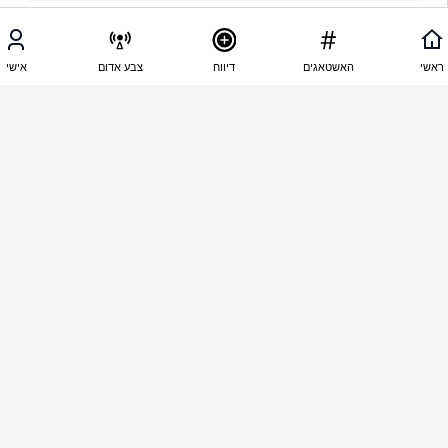
13:59 - 14.10.2025
עם ישראל חי
ראשי
האשטאגים
דיווח
צבע אדום
אישי
אני שומע את המטוסים הרעש של מנועי הF-35 
أسمع الطائرات، ضجيج محركات إف-35، تستعد لغزة 
يا إلهي يا حماس.
13:56 - 14.10.2025
elder dan
להמשיך להכין את הקרקע מהאוויר לביזניס ולנדלן מאוד 
פשוט וקל 
13:55 - 14.10.2025