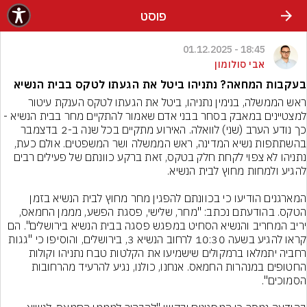
פוסט
18:45 - 01.12.2025
אבי סולומון
בעקבות המחאה? נתניהו ביטל את הגעתו לטקס בבית הנשיא
ראש הממשלה, בנימין נתניהו, ביטל את הגעתו לטקס הענקת עיטור 
למצטיינים במאבק בסחר בבני אדם שאמור להתקיים מחר בבית הנשיא - 
כך נודע הערב (שני) לוואלה. האירוע מתקיים בכל שנה ב-2 בדצמבר 
בהשתתפות נשיא המדינה, ראש הממשלה ושר המשפטים. אולם כעת, 
נתניהו לא צפוי לקחת חלק בטקס, זאת ברקע כוונתם של פעילים רבים 
המארגנים הודיעו כי בכוונתם להפגין מחר מחוץ לבית הנשיא בזמן 
הטקס. בהודעתם נכתב: "מחר, שלישי, פסגת הפשע, מממן החמאס, 
יריב המחריב והנשיא הסחיט במפגש פסגה בבית הנשיא בירושלים". הם 
קראו להגיע בשעה 10:30 לרחוב הנשיא 3, בירושלים, והוסיפו כי "גגות 
רחביה יתמלאו ברמקולים שישמיעו את הקלטות טבח נתניהו וקולות 
החטופים במנהרות החמאס. אנחנו, כולנו, נגיע להרעיד מהרחובות 