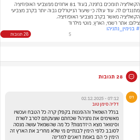
הקואליציה תומכים בחנינה, בעוד 81 אחוזים ממצביעי האופוזיציה 
מתנגדים לה. עוד עולה כי שיעור הנייטרלים גבוה יותר בקרב מצביעי 
הקואליציה מאשר בקרב מצביעי האופוזיציה.
צילום: אתר רשמי, הארץ, מוטי מילרוד
# בנימין_נתניהו
5
28 תגובות
28 תגובות
07:12 - 02.12.2025
דליה סימן טוב
בגלל השמאל וההפגנות בקפלן קרה כל הטבח ועכשיו 
מאשימים את נתניהו? שכחתם שצעקתם לסרב לשרת 
וסינוואר מצא היזדמנות? כל מה שהשמאל עושה מנסה 
לסובב כלפי הימין לבנתיים מי שלא מחריב את הארץ זה 
הימין כי הם באמת דואגים למדינה 