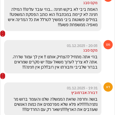
מקס סבג
האמת ביבי לא ביקש חנינה ...בוזי עובד עלינו!!! המילה 
חנינה לא קיימת במכתבו!! הוא כותב הפסקת המשפט!! 
במילים פשוטות ביבי ממשיך לטרלל את כל המדינה איש 
מאפיה ממשפחת פשע!!!
20:05 - 01.12.2025
מקס סבג
בוזי אתה מתחיל להצחיק אותנו !! אין לך עמוד שדרה. 
.אתה לא צריך לערוך משאל עם!! יש סקרים שמראים 
בברור שלביבי וחבורתו אין רוב!!לכן אין חנינה!!!
19:31 - 01.12.2025
דבורה אברמוביץ
בושה וחרפה שזאת הממשלה שלנו והעומד ברוש מר 
נתניהו!!!!!!לא פלא שלא מפרסמים את כמות האנשים 
שעוזבים את הארץ!!!!!נישאר רק עם החרדים!!!!