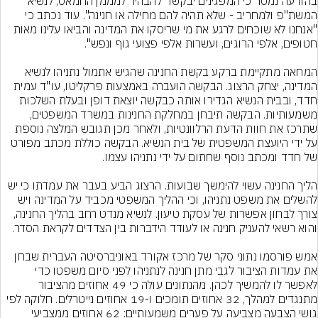
בהודעה נמסר כי המפגינים יבקשו "להבהיר למממן החמאס, לנשיא 
המשת"פ ולמחריב - שלא תהיה להם מחילה או חנינה". עוד נכתב כי 
"אנחנו לא שוכחים לרגע את מי שריסקו את המדינה והביאו עלינו מאות 
המחאה מתקיימת ברקע בקשת החנינה שהגיש אתמול נתניהו לנשיא 
המדינה, יצחק הרצוג. הבקשה הועברה באמצעות פרקליטו, עו"ד עמית 
חדד, ובבית הנשיא הגדירו אותה כבקשה יוצאת דופן ובעלת השלכות 
משמעותיות. הבקשה תיבחן במחלקת החנינות במשרד המשפטים, 
שתרכז את חוות הדעת הרלוונטיות, ולאחר מכן תגובש המלצה נוספת 
על ידי היועצת המשפטית של בית הנשיא. הבקשה כוללת מכתב מפורט 
הליך החנינה עשוי להימשך שבועות. הרצוג הביע בעבר את עמדתו כי יש 
להשלים את משפט נתניהו, וכי ההליך המשפטי מכביד על המדינה ויש 
צורך לבחון אפשרות של עסקת טיעון. לנשיא מנדט רחב בהליך החנינה, 
אמש פורסמו נתוני סקר של מרכז אקורד באוניברסיטה העברית שבחן 
את עמדות הציבור לגבי מתן חנינה לנתניהו לפני סיום משפטו כדי 
לאפשר לו להמשיך לכהן. מהנתונים עולה כי 49 אחוזים מהציבור 
מתנגדים למהלך, 32 אחוזים תומכים ו-19 אחוזים נייטרלים. חלוקה לפי 
גושי הצבעה מצביעה על פערים משמעותיים: 62 אחוזים ממצביעי 