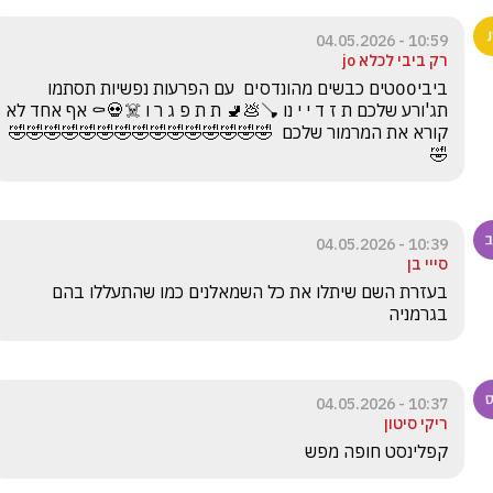
10:59 - 04.05.2026
רק ביבי לכלא jo
ביבי00טים כבשים מהונדסים  עם הפרעות נפשיות תסתמו 
תג'ורע שלכם ת ז ד י י נו 🪠💩🚽 ת ת פ ג ר ו ☠️💀⚰️ אף אחד לא 
קורא את המרמור שלכם  🤣🤣🤣🤣🤣🤣🤣🤣🤣🤣🤣🤣🤣🤣🤣
🤣
10:39 - 04.05.2026
סייי בן
בעזרת השם שיתלו את כל השמאלנים כמו שהתעללו בהם 
בגרמניה
10:37 - 04.05.2026
ריקי סיטון
קפלינסט חופה מפש