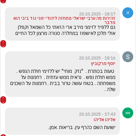
18:17 - 20.10.2025
זהירות פה ערבי ישראלי מתחזה ליהודי ימני נגד ביבי הוא
מדבר
גם ללפיד לזימני מירב ארי הזאתי כל השמאל וקפלן 
אולי תלכן לאישפוז במחלרה סגורה מרצון לכל החיים
18:16 - 20.10.2025
יוסף מרקוביץ
 טעות בכותרת .  "נזק  מוחי" יש ללזימי חולת הנפש . 
ממש חולת נפש .  נראית ממש עזתית .  רחמנות על 
משפחתה . בטוח עושה טרור בבית . רחמנות על השכנים 
שלה . 
17:43 - 20.10.2025
אליהו אליהו
ישועת השם כהרף עין. בריאות .אמן.