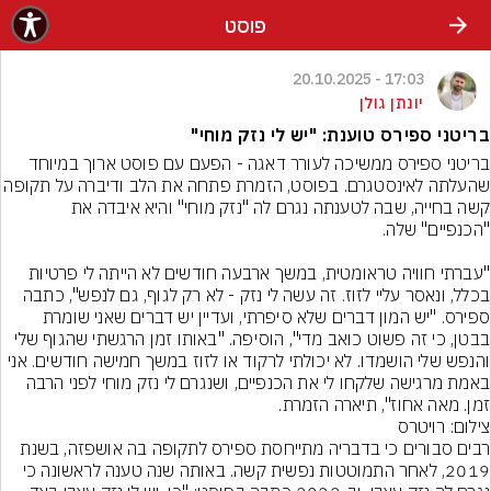
פוסט
17:03 - 20.10.2025
יונתן גולן
בריטני ספירס טוענת: "יש לי נזק מוחי"
בריטני ספירס ממשיכה לעורר דאגה - הפעם עם פוסט ארוך במיוחד 
שהעלתה לאינסטגרם. בפוסט, הזמרת פתחה את הלב ודיבר
קשה בחייה, שבה לטענתה נגרם לה "נזק מוחי" והיא איבדה את 
"עברתי חוויה טראומטית, במשך ארבעה חודשים לא הייתה לי פרטיות 
בכלל, ונאסר עליי לזוז. זה עשה לי נזק - לא רק לגוף, גם לנפש", כתבה 
ספירס. "יש המון דברים שלא סיפרתי, ועדיין יש דברים שאני שומרת 
בבטן, כי זה פשוט כואב מדי", הוסיפה. "באותו זמן הרגשתי שהגוף שלי 
והנפש שלי הושמדו. לא יכולתי לרקוד או לזוז במשך חמישה חודשים. אני 
באמת מרגישה שלקחו לי את הכנפיים, ושנגרם לי נזק מוחי לפני הרבה 
זמן. מאה אחוז", תיארה הזמרת.
צילום: רויטרס
רבים סבורים כי בדבריה מתייחסת ספירס לתקופה בה אושפזה, בשנת 
2019, לאחר התמוטטות נפשית קשה. באותה שנה טענה לראשונה כי 