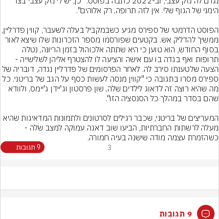
נגרם לה נזק עצבי, וב-2022 כתבה בפוסט: "כן, יש לי נזק עצבי בצד 
הפוסט הדרמטי של ספירס מגיע כשבמקביל בעלה לשעבר, קווין 
ממשיך להדליק אש. בקטעים שפורסמו מספר הזכרונות שלו שיצא לאור 
בסוף החודש, הוא טוען כי היא שתתה אלכוהול בזמן הריונה, נטלה 
תרופות ואף בגדה בו עם אישה והציעה לו להצטרף אליהן לשלישייה - 
הצעה שלטענתו סירב לה. לאחר הפרסומים של פדרליין נגדה, דובריה של 
ספירס מסרו בתגובה כי "קווין מנסה לעשות כסף על הגב של בריטני. כל 
מה שהיא רוצה זה לדאוג לילדים שלה, שון פרסטון וג'יידן ג'יימס, ולוודא 
המעריצים של בריטני, שכבר רגילים לסרטונים ולתמונות המדאיגות שהיא 
מעלה לרשתות החברתיות, הביעו שוב דאגה עמוקה למצב שלה - 
כשהזמרת עצמה מודה שישנה בעיה חמורה.
3
9 תגובות
9 תגובות