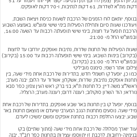
בכיוון ההפוך (צפון לדרום) זמן הנסיעה יקוצר אף יותר ויעמוד על 51 
בנוסף, יותאם לוח הזמנים של הרכבת לשעות כניסת ויציאת השבת, 
ויעודכנו שעות סיום ותחילת הפעילות בימי שישי ומוצ"ש. באמצע השבוע 
הרכבת תפעל עד חצות, בימי שישי תופעלנה רכבות עד השעה 16:00, 
שעות הפעילות של תחנות שדרות, נתיבות ואופקים, יורחבו עד לחצות 
(בקירוב) בימות השבוע. בימי שישי תופעלנה רכבות עד 15:00 (בקירוב) 
ובמוצ"ש החל מ- 21:00 (בקירוב).
צילום: אתר רשמי, סימנס מוביליטי
כמו כן, יופעל קו חשמלי חדש, בתדירות של רכבת אחת מידי שעה, בין 
תחנות אופקים; נתיבות; שדרות; אשקלון; אשדוד עד הלום; יבנה מערב; 
ראשל"צ משה דיין; כל תחנות ת"א; בני ברק; ראש העין צפון; כפר סבא 
בנוסף, יופעל קו בין תחנות באר שבע ואופקים, בתדירות של רכבת אחת 
מידי שעה. נוסעים מתחנות הנגב המערבי שיעדם או מוצאם תחנות באר 
עוד יוארך מסלולה של רכבת אחת מידי שעה (מתוך שתיים) בקו 
בנימינה-רחובות. לרכבת זו יתווספו עצירות בתחנות כפר חב"ד, יבנה 