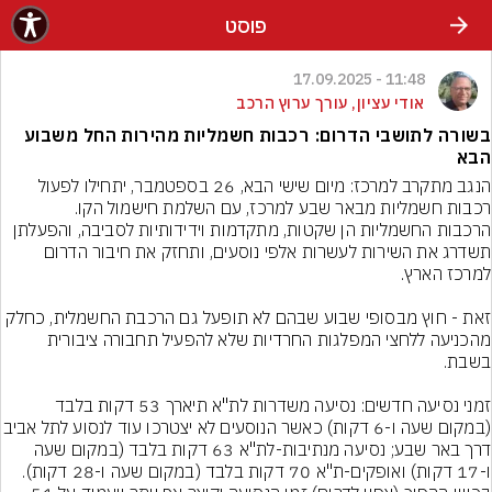
פוסט
11:48 - 17.09.2025
אודי עציון, עורך ערוץ הרכב
בשורה לתושבי הדרום: רכבות חשמליות מהירות החל משבוע
הבא
הנגב מתקרב למרכז: מיום שישי הבא, 26 בספטמבר, יתחילו לפעול 
רכבות חשמליות מבאר שבע למרכז, עם השלמת חישמול הקו.
הרכבות החשמליות הן שקטות, מתקדמות וידידותיות לסביבה, והפעלתן 
תשדרג את השירות לעשרות אלפי נוסעים, ותחזק את חיבור הדרום 
זאת - חוץ מבסופי שבוע שבהם לא תופעל גם הרכבת החשמלית, כחלק 
מהכניעה ללחצי המפלגות החרדיות שלא להפעיל תחבורה ציבורית 
זמני נסיעה חדשים: נסיעה משדרות לת"א תיארך 53 דקות בלבד 
(במקום שעה ו-6 דקות) כאשר הנוסעים לא יצ
דרך באר שבע; נסיעה מנתיבות-לת"א 63 דקות בלבד (במקום שעה 
ו-17 דקות) ואופקים-ת"א 70 דקות בלבד (במקום שעה ו-28 דקות). 