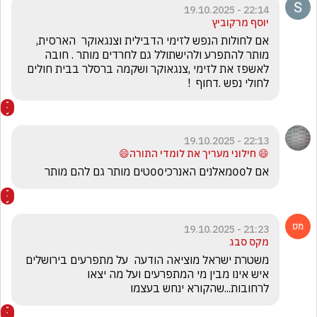
22:14 - 19.10.2025
יוסף מרקוביץ
אם לחולות הנפש לזימי הדבילית וצנגאוקר  הארסית, 
מותר להתפרע ולהישתולל גם לחרדים מותר . חובה 
לאשפז את לזימי ,צנגאוקר ושקמה ברסלר בבית חולים 
לחולי נפש .דחוף  !
22:13 - 19.10.2025
😄 חילוני מעריך את לומדי התורה😄
אם ל00מאלנים האנרכי00טים מותר גם להם מותר 
21:23 - 19.10.2025
מקס סבג
משטרת ישראל מוציאה הודעה  על מתפרעים בירושלים 
איש אינו מבין מי המתפרעים ועל מה יצאו 
לרחובות...שהקורא ינחש בעצמו 