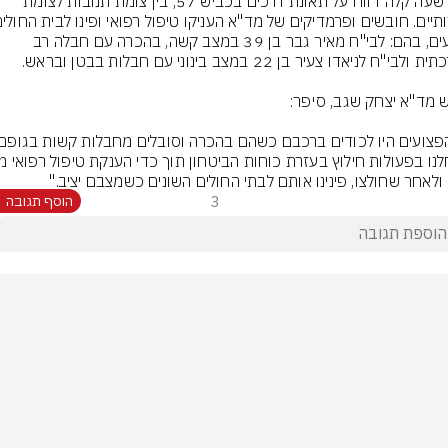
לפני שעה קלה דווח על תאונת דרכים בכביש 57, בין צומת תנובות לצומת 
פצועים, בהם: לבי"ח מאיר גבר בן 39 במצב קשה, בהכרה עם חבלה רב 
 ולאחר שחולצו, פינינו אותם לבתי החולים השונים כשמצבם יציב."
3
הוסף תגובה