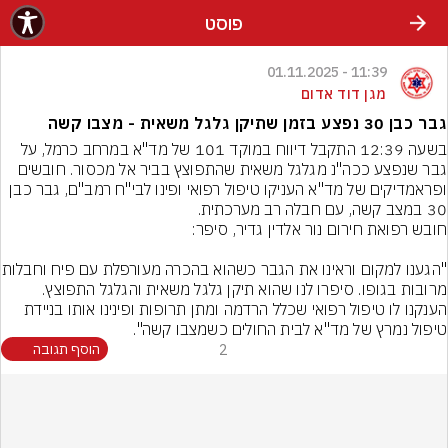
פוסט
11:39 - 01.11.2025
מגן דוד אדום
גבר כבן 30 נפצע בזמן שתיקן גלגל משאית - מצבו קשה
בשעה 12:39 התקבל דיווח במוקד 101 של מד"א במרחב כרמל, על 
גבר שנפצע ככה"נ מגלגל משאית שהתפוצץ בביר אל מכסור. חובשים 
ופראמדיקים של מד"א העניקו טיפול רפואי ופינו לבי"ח רמב"ם, גבר כבן 
30 במצב קשה, עם חבלה רב מערכתית.
"הגענו למקום וראינו את הגבר
מרובות בגופו. סיפרו לנו שהוא תיקן גלגל משאית והגלגל התפוצץ. 
הענקנו לו טיפול רפואי שכלל הרדמה ומתן תרופות ופינינו אותו בניידת 
טיפול נמרץ של מד"א לבית החולים כשמצבו קשה".
2
הוסף תגובה