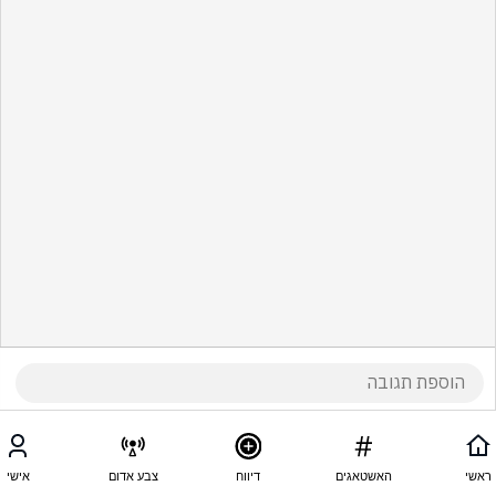
ראשי
האשטאגים
דיווח
צבע אדום
אישי