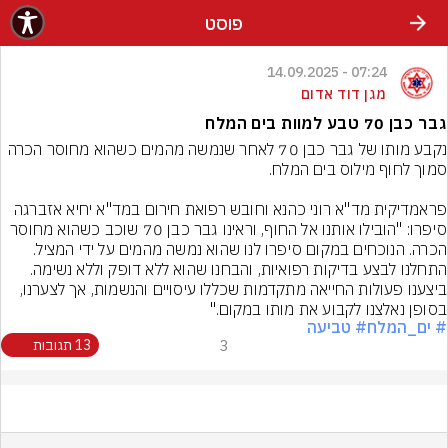
פוסט
07:24 - 14.09.2025
מגן דוד אדום
גבר כבן 70 טבע למוות בים המלח
נקבע מותו של גבר כבן 70 לאחר שנמשה מהמים כשהוא מחוסר הכרה 
פראמדיקית מד"א רוני כהנא וחובש רפואת חירום במד"א יחיא אזברגה 
סיפרו: "הובילו אותנו אל החוף, וראינו גבר כבן 70 שוכב כשהוא מחוסר 
הכרה. הנוכחים במקום סיפרו לנו שהוא נמשה מהמים על ידי המציל. 
התחלנו לבצע בדיקות רפואיות, והבחנו שהוא ללא דופק וללא נשימה. 
ביצענו פעולות החייאה מתקדמות שכללו עיסויים והנשמות, אך לצערנו, 
בסופן נאלצנו לקבוע את מותו במקום."
# ים_המלח
# טביעה
3
13 תגובות