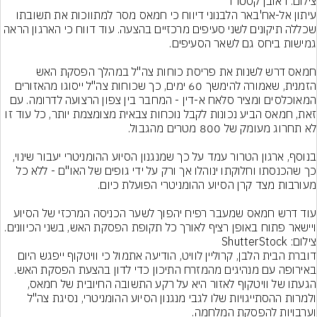
צילום: ראובן קסטרו
עיתון אל-אח'באר הלבנוני דיווח כי חמאס מסר למתווכות את תשובתו 
שכללה תיקונים לשני סעיפים מרכזיים בהצעה. עוד דווח כי הארגון הראה 
חמאס דרש לשנות את פריסת כוחות צה"ל במהלך הפסקת האש 
הזמנית, שאמורה להימשך 60 ימים, כך שכוחות צה"ל ייסוגו מהאזורים 
המאוכלסים ומציר סלאח א-דין - המחבר בין צפון הרצועה לדרומה. עם 
זאת, חמאס הביע נכונות לקבל נוכחות צבאית מצומצמת יותר, כל עוד זו 
בנוסף, ארגון הטרור עמד על כך שמנגנון הסיוע ההומניטרי יעבור שינוי, 
כך שהכנסתו וחלוקתו ינוהלו אך ורק על ידי גופים של האו"ם - ללא כל 
עוד דרש חמאס שמעבר רפיח יהפוך לשער הכניסה המרכזי של הסיוע 
ויישאר פתוח באופן רציף לאורך כל תקופת הפסקת האש, בשני הכיוונים.
צילום: ShutterStock
דוברת הבית הלבן, קרוליין לוויט, הודיעה אתמול כי וויטקוף ייפגש היום 
באירופה עם מנהיגים מהמזרח התיכון כדי לדון בהצעת הפסקת האש. 
הגעתו של וויטקוף לאזור היא על רקע התשובה החיובית של חמאס, 
ולמרות ההסתייגויות שלו לגבי מנגנון הסיוע ההומניטרי, נסיגת צה"ל 