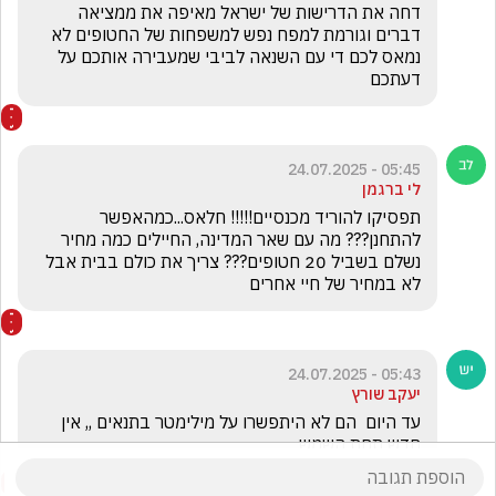
דחה את הדרישות של ישראל מאיפה את ממציאה 
דברים וגורמת למפח נפש למשפחות של החטופים לא 
נמאס לכם די עם השנאה לביבי שמעבירה אותכם על 
דעתכם 
05:45 - 24.07.2025
לי ברגמן
תפסיקו להוריד מכנסיים!!!!! חלאס...כמהאפשר 
להתחנן??? מה עם שאר המדינה, החיילים כמה מחיר 
נשלם בשביל 20 חטופים??? צריך את כולם בבית אבל 
לא במחיר של חיי אחרים
05:43 - 24.07.2025
יעקב שורץ
עד היום  הם לא היתפשרו על מילימטר בתנאים ,, אין 
חדש תחת השמש 