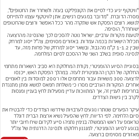
"וויטקוף יגיע כדי לסיים את הקונפליקט בעזה ולשחרר את החטופים", 
מסרה הדוברת. "מדובר במגעים רגישים, אתן לוויטקוף עצמו להתייחס 
לנושא. רוצים הפסקת אש שתקרה מהר ככל האפשר ורוצים שהחטופים 
ישוחררו", הוסיפה.
לטענת מקורות ערביים, ישראל נוטה להסכים לכך שהנסיגה מהרצועה 
תכלול הישארות בכמה עמדות. באזורים מסוימים, צה"ל ייסוג למרחק 
שבין 1-1.2 ק"מ מהגבול, ובשאר ייסוג למרחק של פחות מזה, עד 
בסוגיית הסיוע ההומניטרי, נקודת המחלוקת היא סביב הישארות מתחמי 
החלוקה של הקרן ההומניטרית לעזה. במהלך הפסקת האש, ייכנסו 
לרצועה 300 משאיות עבור מתחמים אלו ו־200 למוסדות בין לאומיים 
אחרים. המקורות הערביים מסרו כי משלחת חמאס למשא ומתן מתנגדת 
בחריפות לעניין זה, אך המתווכות עדיין מפעילות לחץ בעניין ומנסות 
עיקר הפערים שנותרו נוגעים לערבויות שידרשו הצדדים כדי להבטיח את 
סיום הלחימה. לפי הדיווח, לחץ שהפעיל נשיא ארצות הברית דונלד 
טראמפ על ראש הממשלה בנימין נתניהו סייע לקידום שיח חיובי יותר 
בנוגע לסיוע ההומניטרי, למנגנון חלוקתו ולנסיגה הדרגתית של צה"ל 
מאזורים מסוימים ברצועה.