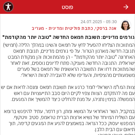
פוסט
05:30 - 24.07.2025
אנה ברסקי, כתבת פוליטית ומדינית - מעריב
גורמים מדיניים: תשובת חמאס החדשה "טובה יותר מהקודמת"
המתווכות הצליחו להפעיל לחץ על חמאס והשיגו במהלך הלילה (חמישי) 
תגובה חדשה מארגון הטרור. על פי גורמים מדיניים, תגובת חמאס 
האחרונה "טובה יותר מהקודמת" - הן מהמתווכות והן מנקודת המבט 
ישראלית. התגובה החדשה מעניקה פתח לדיונים נוספים, זאת לאחר 
שהמתווכות דחו את התשובה הראשונית של חמאס בשל פערים 
צוות המו"מ הישראלי לומד כרגע את תשובת חמאס ו
עם מה להתקדם. הצוות צפוי לקיים היום סבב התייעצויות עם ראש 
במקביל, השר האחראי על המשא ומתן, רון דרמר, עתיד להיפגש ברומא 
עם השליח המיוחד של נשיא ארצות הברית טראמפ, סטיב וויטקוף. 
המפגש יעסוק ככל הנראה במאמצים להניע את המגעים קדימה, תוך 
תיאום עם הבית הלבן.