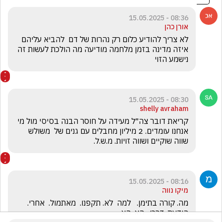
08:36 - 15.05.2025
אורן כהן
לא צריך להודיע כלום רק נהרות של דם  להביא עליהם 
איזה מדינה בזמן מלחמה מודיעה מה הולכת לעשות זה 
נישמע הזוי
08:30 - 15.05.2025
shelly avraham
קריאת דובר צה״ל מעידה על חוסר הבנה בסיסי מול מי 
אנחנו עומדים. 2 מיליון מחבלים עם גנים של  משולש 
שווה שוקיים ושווה זויות. מ.ש.ל.
08:16 - 15.05.2025
מיקו נווה
מה. קורה בתימן.   למה  לא. תקפנו.  מאתמול.  אחרי. 
הודעת. דרכי.  הא. הא