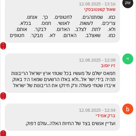
13:16 - 12.08.2025
שאול קשנטובסקי
כמו.    שמתנהגים.        לחטופים.     כך.    אנחנו.       
צריכים.       לעשות.        לאנשי.     חמס.        בכלא.       
ולא.      לתת.    לצלב.    האדום.        לבקר.      אותם.     
כמו.      שאצלב.       האדום.      לא.     מבקר.     חטופים
12:08 - 12.08.2025
זיו יוסוב
חמאס ישלם על מעשיו בכל שטחי ארץ ישראל הריבונות 
תהיה בידי.ישר אל...ולא באלו הרשעים שמאז ה7 באוק 
איבדו שטחי פעולה ורק חיזקו את הריבונות של ישראל
12:04 - 12.08.2025
ברק אמידי
ועדיין אנשים בצד של החיות האלה...עולם דפוק.