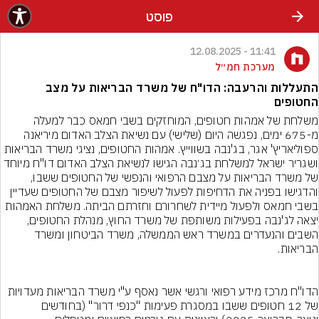
פוסט
11:41 - 12.08.2025
מערכת חמ״ל
התעללות והרעבה: הדו"ח של משרד הבריאות על מצב
החטופים
משלחת של אמהות חטופים, המוחזקים בשבי חמאס כבר למעלה 
מ-675 ימים, נפגשה היום (שלישי) עם נשיאת הצלב האדום מיריאנה 
ספוליאריץ' אגר, בג'נבה בשווייץ. אמהות החטופים, נציגי משרד הבריאות 
ושגריר ישראל למשלחת בג׳נבה הגישו לנשיאת הצלב האדום דו"ח מיוחד 
של משרד הבריאות על מצבם הרפואי והנפשי של החטופים ששבו, 
והדגישו בפניה את הדחיפות לפעול לשיפור מצבם של החטופים שעדיין 
בשבי חמאס ולפעול מיידית לשחרורם וחזרתם הביתה. משלחת האמהות 
יצאה לג'נבה בפעילות משותפת של משרד החוץ, מנהלת החטופים, 
השבים והנעדרים במשרד ראש הממשלה, משרד הביטחון ומשרד 
הדו"ח מרכז מידע רפואי ורגשי אשר נאסף ע"י משרד הבריאות מעדויות 
של 12 חטופים ששבו במסגרת פעימות "כנפי דרור" (בחודשים 