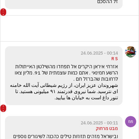
זל ההסכם
00:14 - 24.06.2025
R S
אזרחי איראן היקרים אל תפחדו מהשילטון האייתולות 
הרשע חמינאי . אתם כמות עוצמתית של 91. מליון צאו 
شهروندان عزیز ایران، از رژیم شیطانی آیت الله خامنه 
ای نترسید. شما نیروی قدرتمند ۹۱ میلیونی هستید. تا 
تنور داغ است به خیابان ها بیایید.
00:11 - 24.06.2025
מבט מרחוק
ובישראל מזהים תזוזות טילים כהכנה לשיגורים נוספים 