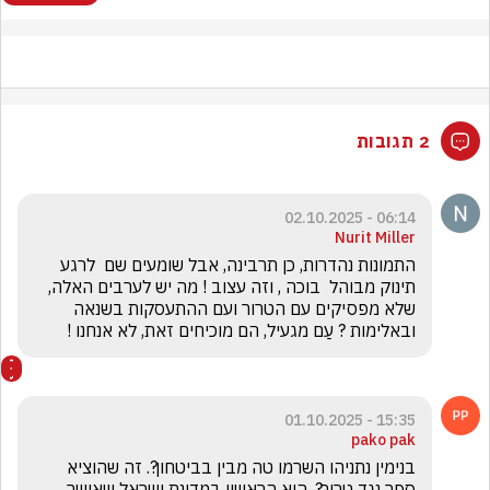
2 תגובות
06:14 - 02.10.2025
Nurit Miller
התמונות נהדרות, כן תרבינה, אבל שומעים שם  לרגע  
תינוק מבוהל  בוכה , וזה עצוב ! מה יש לערבים האלה, 
שלא מפסיקים עם הטרור ועם ההתעסקות בשנאה 
ובאלימות ? עַם מגעיל, הם מוכיחים זאת, לא אנחנו !
15:35 - 01.10.2025
pako pak
בנימין נתניהו השרמו טה מבין בביטחון?. זה שהוציא 
ספר נגד טרור?. הוא הראשון במדינת ישראל שאישר 