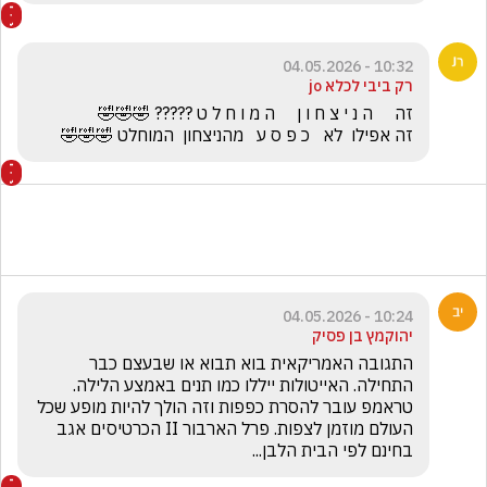
10:32 - 04.05.2026
רק ביבי לכלא jo
זה אפילו  לא   כ פ ס ע   מהניצחון  המוחלט 🤣🤣🤣
10:24 - 04.05.2026
יהוקמץ בן פסיק
התגובה האמריקאית בוא תבוא או שבעצם כבר 
התחילה. האייטולות ייללו כמו תנים באמצע הלילה. 
טראמפ עובר להסרת כפפות וזה הולך להיות מופע שכל 
העולם מוזמן לצפות. פרל הארבור II הכרטיסים אגב 
בחינם לפי הבית הלבן...