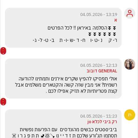
13:19 - 04.05.2026
א
ר- ק     נ -ט -ו    ח- ד -ש -ו- ת    ב- ט- ל- ג-
12:13 - 04.05.2026
GENERAL דובוב
אולי תפסיקו להפיץ שקרים אירנים ותמתינו להודעה 
רשמית? אני מבין שזה קשה והקטארים משלמים אבל 
קצת פטריותיות לא תזיק אפילו לכם .
11:23 - 04.05.2026
רק ביבי לכלא jo
ביבי00טים כבשים מהונדסים  עם הפרעות נפשיות 
תסתמו תג'ורע שלכם ת ז ד י י נו 🪠💩🚽 ת ת פ ג ר ו ☠️