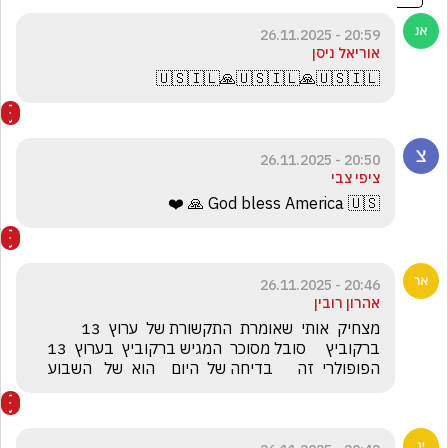
20:59 - 26.11.2025
אוריאל ניסן
🇺🇸🇮🇱🙏🇺🇸🇮🇱🙏🇺🇸🇮🇱
20:50 - 26.11.2025
ציפי צבי
God bless America 🇺🇸 🙏 ❤️ 
20:46 - 26.11.2025
אהרון רובין
מצחיק  אותי  שאומרת  התקשורת של  ערוץ  13 
ברקוביץ     סובל מסוכר  המגיש ברקוביץ  בערוץ  13   
הפופולרי  זה      בדיחה של  היום    הוא  של   השבוע