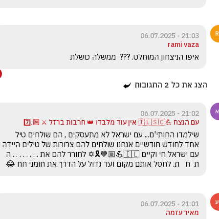
21:03 - 06.07.2025
rami vaza
איפו הניצחון המוחלט. ???  ממשלה כושלת
הצג את כל
2
התגובות
21:02 - 06.07.2025
עם הנצח 💪🇮🇱🇸🇨 אין עוד מלבדו 👑 חרבות ברזל ⚔️ 🔟.7️⃣
שילמדו החותי'ם... עם ישראל לא מתעסקים , הם שולחים טיל 
אחד לחודש חודשיים אנחנו שולחים להם צרורות של טילים היידה 
עם ישראל חי וקיים 🇮🇱💪🏼🧡🎗️✡️ לחורר להם את . . . . . . . . ה  
ת  ח   ת. לחסל אותם מקום ועד גדול על הדרך את חומני חח 😂
21:01 - 06.07.2025
מאיר עזמה