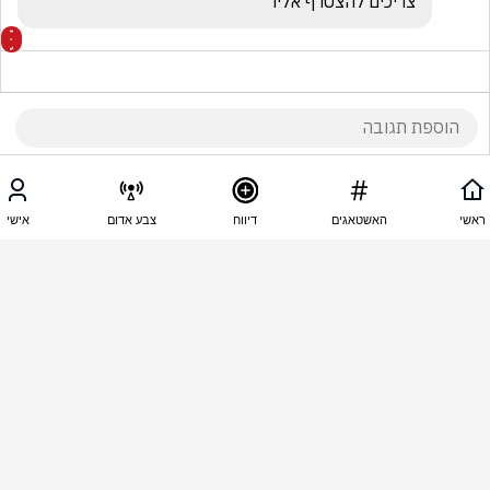
צריכים להצטרף אליו
16:25 - 06.09.2025
מוניק ביטון
ראשי
האשטאגים
דיווח
צבע אדום
אישי
שיסרף בקבר אמן אמן כן יהי רצון 
16:25 - 06.09.2025
לי ברגמן
למה לייפה???? הוא אמר במפורש רצחתי!!!! 
16:25 - 06.09.2025
סולו אבירם