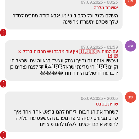
08:25 - 07.09.2025
אושרת מלכה
העולם גלגל וכל כלב ביג יומו. אבא תודה מחכים לסדר 
שלך שכולם יתעוררו מהשינה
01:59 - 07.09.2025
עם הנצח 💪🇮🇱🇸🇨 אין עוד מלבדו 👑 חרבות ברזל ⚔️
🔟.7️⃣
ועכשיו אנחנו גם נחייך נצחק ונצעד בגאווה עם ישראל חי 
וקיים 🇮🇱 יחי מדינת ישראל 🇮🇱✡️🎗️🧡 לנצח נצחים כן 
ירבו עוד חיסולים היידה חח 😂😂😂😂
20:05 - 06.09.2025
שרית בטבט
לשחרר את הנוחבות ולירות להם בראש,אחד אחד איך 
שהם מגיעים לעזה כי פה מערכת המשפט עוד עלולה 
להוציא אותם זכאים ולשלם להם פיצויים 