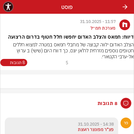
פוסט
11:57 - 31.10.2025
מערכת חמ״ל
דיווח: חמאס והצלב האדום יחפשו חלל חטוף בדרום הרצועה
הצלב האדום ילווה קבוצה של מחבלי חמאס במטרה למצוא חללים 
חטופים נוספים מזרחית לח'אן יונס, כך דווח היום (שישי) ב ערוץ 
אל-ערבי הקטארי.
5
8 תגובות
8 תגובות
14:38 - 31.10.2025
פצ"ר מפונצר רועצת