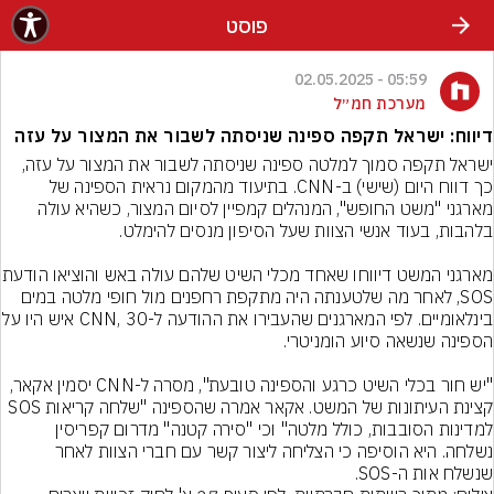
פוסט
05:59 - 02.05.2025
מערכת חמ״ל
דיווח: ישראל תקפה ספינה שניסתה לשבור את המצור על עזה
ישראל תקפה סמוך למלטה ספינה שניסתה לשבור את המצור על עזה, 
כך דווח היום (שישי) ב-CNN. בתיעוד מהמקום נראית הספינה של 
מארגני "משט החופש", המנהלים קמפיין לסיום המצור, כשהיא עולה 
מארגני המשט דיווחו שאחד מכל
SOS, לאחר מה שלטענתה היה מתקפת רחפנים מול חופי מלטה במים 
בינלאומיים. לפי המארגנים שהעבירו את ה
"יש חור בכלי השיט כרגע והספינה טובעת", מסרה ל-CNN יסמין אקאר, 
קצינת העיתונות של המשט. אקאר אמרה שהספינה "שלחה קריאות SOS 
למדינות הסובבות, כולל מלטה" וכי "סירה קטנה" מדרום קפריסין 
נשלחה. היא הוסיפה כי הצליחה ליצור קשר עם חברי הצוות לאחר 
שנשלח אות ה-SOS.