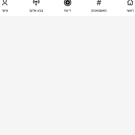
05:46 - 02.05.2025
מתן כריסי
ראשי
האשטאגים
דיווח
צבע אדום
אישי
הזוי כל הכבוד לצהל אבל יש לי הרגשה שינסו לשבור 
עוד פעם את המצור על הזה החמאס והג'יהאד אין להם 
רחמים הם יעשו הכל לא לשלוח אפילו את עצמם לשלוח 
את העזר כן חמאס הזה נוכל ורמאי אסור להאמין לו 
להכות אותו בכל העוצמה בכל הכיוונים
05:45 - 02.05.2025
יגאל מרגלית
Good
05:44 - 02.05.2025
חליבה החולב המודאג
חזק ונהדר