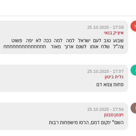
17:58 - 25.10.2025
איציק בנאי
שבוע  טוב  לעם  ישראל   למה   למה  ככה  לא  יפה   פשוט   
צה"ל   שלח  אותו   לשנס  ארוך   מאוד    חחחחחחחחחחחחחח
17:57 - 25.10.2025
גלית ביטון
פחות צמא דם 
17:56 - 25.10.2025
ויצמן סבטן
השם" ינקום דמם, הרסו מישפחות רבות