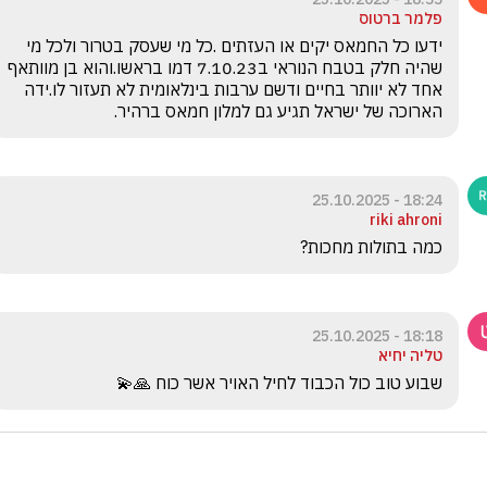
פלמר ברטוס
ידעו כל החמאס יקים או העזתים .כל מי שעסק בטרור ולכל מי 
שהיה חלק בטבח הנוראי ב7.10.23 דמו בראשו.והוא בן מוותאף 
אחד לא יוותר בחיים ודשם ערבות בינלאומית לא תעזור לו.ידה 
הארוכה של ישראל תגיע גם למלון חמאס ברהיר.
18:24 - 25.10.2025
riki ahroni
כמה בתולות מחכות?
18:18 - 25.10.2025
טליה יחיא
שבוע טוב כול הכבוד לחיל האויר אשר כוח 🙏💫