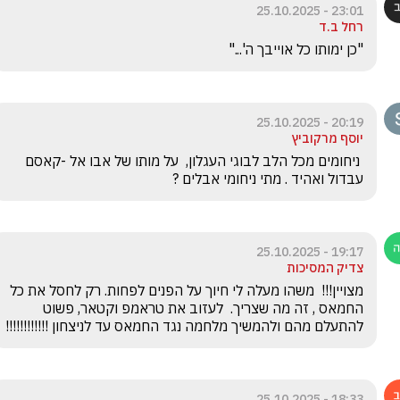
23:01 - 25.10.2025
רחל ב.ד
"כן ימותו כל אוייבך ה'..."
20:19 - 25.10.2025
יוסף מרקוביץ
 ניחומים מכל הלב לבוגי העגלון,  על מותו של אבו אל -קאסם 
עבדול ואהיד . מתי ניחומי אבלים ?
19:17 - 25.10.2025
צדיק המסיכות
מצויין!!!  משהו מעלה לי חיוך על הפנים לפחות. רק לחסל את כל 
החמאס , זה מה שצריך.  לעזוב את טראמפ וקטאר, פשוט 
להתעלם מהם ולהמשיך מלחמה נגד החמאס עד לניצחון !!!!!!!!!!!!
18:33 - 25.10.2025