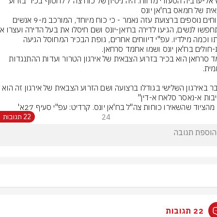
ערוץ אל-ערביה הסעודי מדווח: היה ניסיון של כוח צה"ל לחטוף בכיר בזרוע 
ית של חמאס בח'אן יונס
מדיווחים נוספים ברצועת עזה נאמר - כי כוח מיוחד, המורכב מ-9 אנשים 
אישתו וכמה מילדיו. עפ"י דיווחים אחרים, גופת הבכיר המחוסל הגיעה 
-חולים בח'אן יונס ושמו אחמד סרחאן.
אחמד סרחאן הוא בכיר בזרוע הצבאית של אירגון הטרור ועדות ההתנגדות 
מדובר באירגון השלישי בגודלו ברצועה ושם הזרוע הצבאית של אירגון זה הוא 
בות א-נאסר סלאח א-דין"
הציוד שהשאירו כוחות צה"ל בח'אן יונס. קרדיט: עפ"י סעיף 27א'
24
22 תגובות
22 תגובות