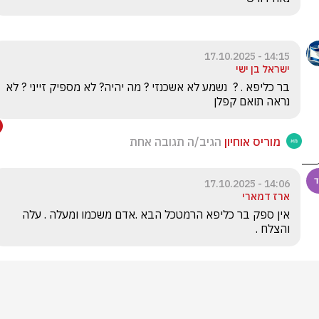
14:15 - 17.10.2025
ישראל בן ישי
בר כליפא . ?  נשמע לא אשכנזי ? מה יהיה? לא מספיק זייני ? לא 
נראה תואם קפלן 
מוריס אוחיון
הגיב/ה תגובה אחת
14:06 - 17.10.2025
ארז דמארי
אין ספק בר כליפא הרמטכל הבא .אדם משכמו ומעלה . עלה 
והצלח .