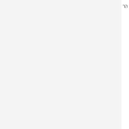
המתקן הגרעיני בפורדו? מתקן גרעיני להעשרת אורניום באיראן המבוצר בצלע הר 